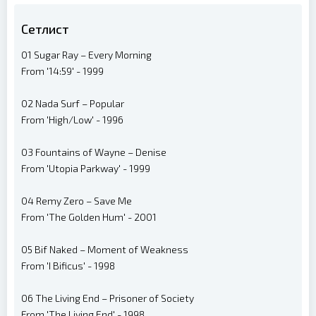
Сетлист
01 Sugar Ray – Every Morning
From '14:59' - 1999
02 Nada Surf – Popular
From 'High/Low' - 1996
03 Fountains of Wayne – Denise
From 'Utopia Parkway' - 1999
04 Remy Zero – Save Me
From 'The Golden Hum' - 2001
05 Bif Naked – Moment of Weakness
From 'I Bificus' - 1998
06 The Living End – Prisoner of Society
From 'The Living End' - 1998