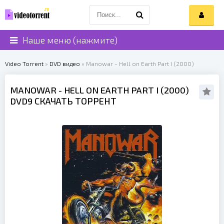
Наше меню (нажмите)
Video Torrent
»
DVD видео
» Manowar - Hell on Earth Part I (2000)
MANOWAR
- HELL ON EARTH PART I (
2000
)
DVD9 СКАЧАТЬ ТОРРЕНТ