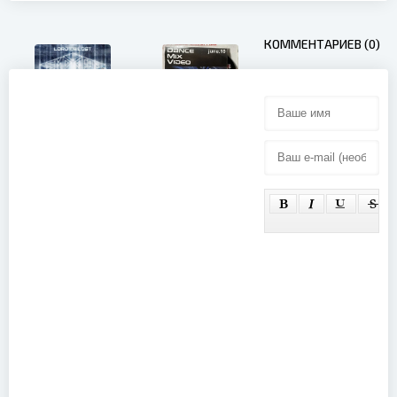
КОММЕНТАРИЕВ (0)
Promo Only:
Lord Of The
Dance Mix
Lost -
Video June
Empyrean
2010 (2010)
(2016)
The Video
Pool UK July
2009 (2009)