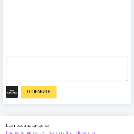
Phil Collins -
Europe -
Serious Hits...
Almost
Live! In Berlin
Unplugged
(Disc 1) (PAL)
(2009)
(2003)
ОТПРАВИТЬ
Все права защищены
Правообладателям
Карта сайта
Политика