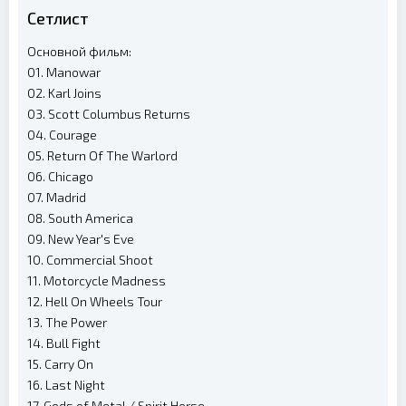
Сетлист
Основной фильм:
01. Manowar
02. Karl Joins
03. Scott Columbus Returns
04. Courage
05. Return Of The Warlord
06. Chicago
07. Madrid
08. South America
09. New Year's Eve
10. Commercial Shoot
11. Motorcycle Madness
12. Hell On Wheels Tour
13. The Power
14. Bull Fight
15. Carry On
16. Last Night
17. Gods of Metal / Spirit Horse