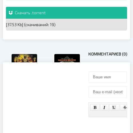
Скачать .torrent
[37.53 Kb] (cкачиваний: 19)
КОММЕНТАРИЕВ (0)
Malice - New
Obituary -
Breed of
Live at
Godz (2012)
Summer
Breeze
(2025)