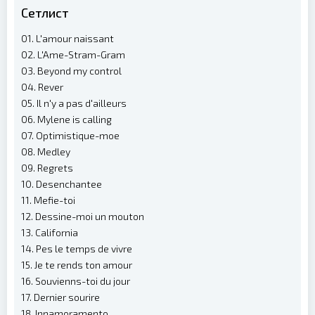
Сетлист
01. L'amour naissant
02. L'Ame-Stram-Gram
03. Beyond my control
04. Rever
05. Il n'y a pas d'ailleurs
06. Mylene is calling
07. Optimistique-moe
08. Medley
09. Regrets
10. Desenchantee
11. Mefie-toi
12. Dessine-moi un mouton
13. California
14. Pes le temps de vivre
15. Je te rends ton amour
16. Souvienns-toi du jour
17. Dernier sourire
18. Innamoramento