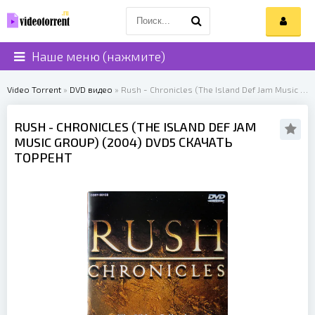
Наше меню (нажмите)
Video Torrent
»
DVD видео
» Rush - Chronicles (The Island Def Jam Music Group) (2004)
RUSH
- CHRONICLES (THE ISLAND DEF JAM
MUSIC GROUP) (
2004
) DVD5 СКАЧАТЬ
ТОРРЕНТ