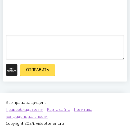
Beyond the
Black - Live
Mastodon -
at Wacken
The Hunter
Open Air
(Bonus DVD)
(2025)
(2011)
ОТПРАВИТЬ
Все права защищены
Правообладателям
Карта сайта
Политика
конфиденциальности
Copyright 2024, videotorrent.ru