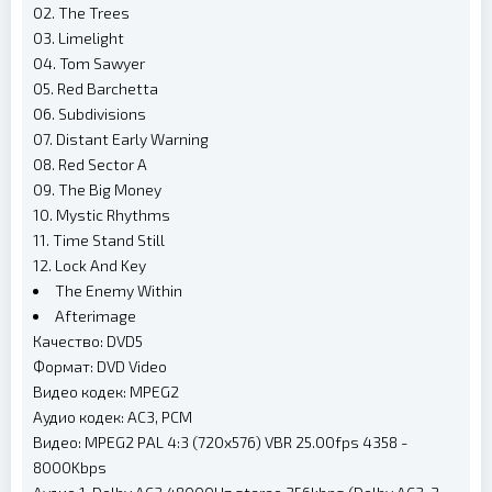
02. The Trees
03. Limelight
04. Tom Sawyer
05. Red Barchetta
06. Subdivisions
07. Distant Early Warning
08. Red Sector A
09. The Big Money
10. Mystic Rhythms
11. Time Stand Still
12. Lock And Key
The Enemy Within
Afterimage
Качество: DVD5
Формат: DVD Video
Видео кодек: MPEG2
Аудио кодек: AC3, PCM
Видео: MPEG2 PAL 4:3 (720x576) VBR 25.00fps 4358 -
8000Kbps