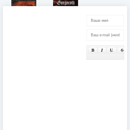
Gorgoroth -
Ad Majorem
Sentenced -
Sathanas
Buried Alive
Gloriam
(2006)
(Bonus DVD)
(2006)
Despised
Icon - Day of
Mourning
(Bonus DVD)
(2009)