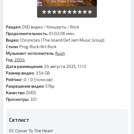
Раздел:
DVD видео
/
Концерты
/
Rock
Продолжительность:
01:02:06 мин.
Видео:
Chronicles (The Island Def Jam Music Group)
Стили:
Prog-Rock/Art Rock
Музыкант-исполнитель:
Rush
Год:
2004
Дата размещения:
24 августа 2025, 11:12
Размер видео:
3.54 GB
Рейтинг:
0 /
0
(голосов)
Разрешение видео:
576p
Качество:
DVD5
Просмотры:
321
Сетлист
01. Closer To The Heart