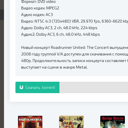
Формат: DVD video
Видео кодек: MPEG2
Аудио кодек: AC3
Видео: NTSC 4:3 (720x480) VBR, 29.970 fps, 6360-6620 k
Аудио: Dolby AC3, 2 ch, 48.0 kHz, 224 kbps
Аудио2: Dolby AC3, 6 ch, 48.0 kHz, 448 kbps
Новый концерт Roadrunner United: The Concert выпущенн
2008 году группой V/A доступен для скачивания с помо
480p. Продолжительность записи концерта составляет 0
выступает на сцене в жанре Metal.
Скачать .torrent