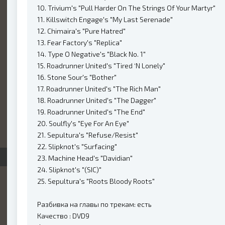
10. Trivium's "Pull Harder On The Strings Of Your Martyr"
11. Killswitch Engage's "My Last Serenade"
12. Chimaira's "Pure Hatred"
13. Fear Factory's "Replica"
14. Type O Negative's "Black No. 1"
15. Roadrunner United's "Tired ‘N Lonely"
16. Stone Sour's "Bother"
17. Roadrunner United's "The Rich Man"
18. Roadrunner United's "The Dagger"
19. Roadrunner United's "The End"
20. Soulfly's "Eye For An Eye"
21. Sepultura's "Refuse/Resist"
22. Slipknot's "Surfacing"
23. Machine Head's "Davidian"
24. Slipknot's "(SIC)"
25. Sepultura's "Roots Bloody Roots"
Разбивка на главы по трекам: есть
Качество : DVD9