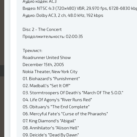
Аудио кодек: AC3
Видео: NTSC 4:3 (720x480) VBR, 29.970 fps, 6728-6830 kb
Аудио: Dolby AC3, 2 ch, 48.0 kHz, 192 kbps
Disc 2 - The Concert
Продолжительность: 02:00:35
Треклист:
Roadrunner United Show
December 15th, 2005
Nokia Theater, New York City
01. Biohazard's "Punishment"
02. Madball's "Set It Off"
03. Stormtroopers Of Death’s "March Of The S.O.D."
04. Life Of Agony's "River Runs Red"
05. Obituary's "The End Complete"
06. Mercyful Fate's "Curse of the Pharaohs"
07. King Diamond's "Abigail"
08. Annihilator's "Alison Hell"
09. Deicide's "Dead By Dawn"