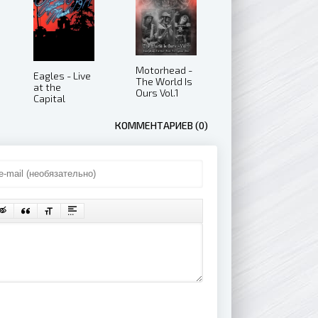
Motorhead -
Eagles - Live
The World Is
at the
Ours Vol.1
Capital
(2011)
Centre,
March 1977
КОММЕНТАРИЕВ (0)
(2013)