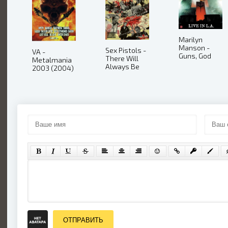
Marilyn
Manson -
Sex Pistols -
VA -
Guns, God
There Will
Metalmania
and
Always Be
2003 (2004)
Government
An England
- Live in L.A.
(2008)
(2002)
ОТПРАВИТЬ