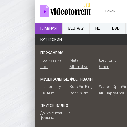
ГЛАВНАЯ
BLU-RAY
HD
DVD
КАТЕГОРИИ
ПО ЖАНРАМ
Pop музыка
Metal
Electronic
Rock
Alternative
Other
МУЗЫКАЛЬНЫЕ ФЕСТИВАЛИ
Glastonbury
Rock Am Ring
WackenOpenAir
Hellfest
Rock in Rio
Кв. Маргулиса
ДРУГОЕ ВИДЕО
Документальные
фильмы