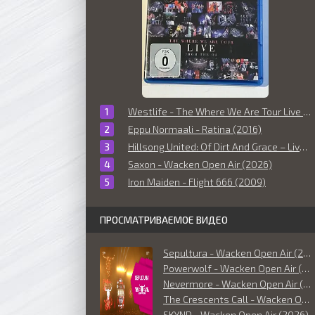
Westlife - The Where We Are Tour Live From The O2 (2010)
Eppu Normaali - Ratina (2016)
Hillsong United: Of Dirt And Grace – Live From The Land (2016)
Saxon - Wacken Open Air (2026)
Iron Maiden - Flight 666 (2009)
ПРОСМАТРИВАЕМОЕ ВИДЕО
Sepultura - Wacken Open Air (2026)
Powerwolf - Wacken Open Air (2026)
Nevermore - Wacken Open Air (2026)
The Crescents Call - Wacken Open Air (2026)
SKYND - Wacken Open Air (2026)