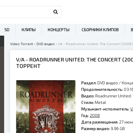
SD
КЛИПЫ
КОНЦЕРТЫ
СБОРНИКИ КЛИПОВ
Video Torrent
»
DVD видео
» VA - Roadrunner United: The Concert (2008)
V/A
- ROADRUNNER UNITED: THE CONCERT (
20
ТОРРЕНТ
Раздел:
DVD видео
/
Конц
Продолжительность:
03:16
Видео:
Roadrunner United:
Стили:
Metal
Музыкант-исполнитель:
V
Год:
2008
Дата размещения:
27 июня
Размер видео:
9.96 GB