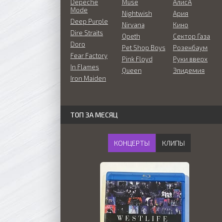
Depeche
Muse
АлисА
Mode
Nightwish
Ария
Deep Purple
Nirvana
Кино
Dire Straits
Opeth
Сектор Газа
Doro
Pet Shop Boys
Розенбаум
Fear Factory
Pink Floyd
Руки вверх
In Flames
Queen
Эпидемия
Iron Maiden
ТОП ЗА МЕСЯЦ
КОНЦЕРТЫ
КЛИПЫ