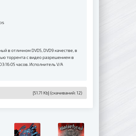
bps
ый в отличном DVD5, DVD9 качестве, в
щью торрента с видео разрешением в
3:16:05 часов. Исполнитель V/A
[51.71 Kb] (cкачиваний: 12)