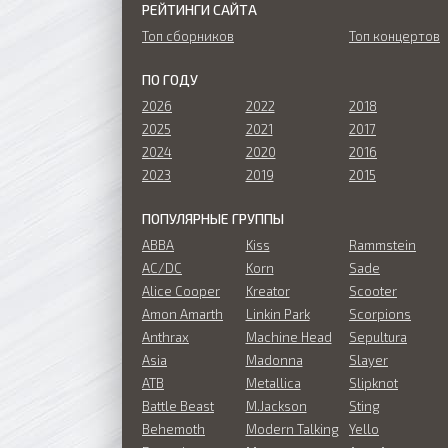
РЕЙТИНГИ САЙТА
Топ сборников
Топ концертов
ПО ГОДУ
2026
2022
2018
2025
2021
2017
2024
2020
2016
2023
2019
2015
ПОПУЛЯРНЫЕ ГРУППЫ
ABBA
Kiss
Rammstein
AC/DC
Korn
Sade
Alice Cooper
Kreator
Scooter
Amon Amarth
Linkin Park
Scorpions
Anthrax
Machine Head
Sepultura
Asia
Madonna
Slayer
ATB
Metallica
Slipknot
Battle Beast
M.Jackson
Sting
Behemoth
Modern Talking
Yello