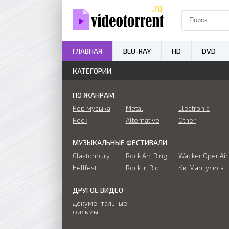
ГЛАВНАЯ
BLU-RAY
HD
DVD
КАТЕГОРИИ
ПО ЖАНРАМ
Pop музыка
Metal
Electronic
Rock
Alternative
Other
МУЗЫКАЛЬНЫЕ ФЕСТИВАЛИ
Glastonbury
Rock Am Ring
WackenOpenAir
Hellfest
Rock in Rio
Кв. Маргулиса
ДРУГОЕ ВИДЕО
Документальные
фильмы