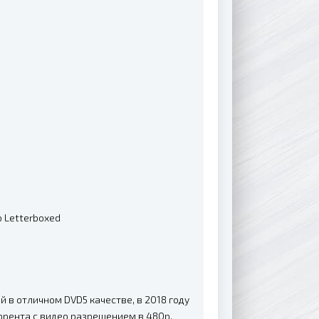
o Letterboxed
й в отличном DVD5 качестве, в 2018 году
ррента с видео разрешением в 480p.