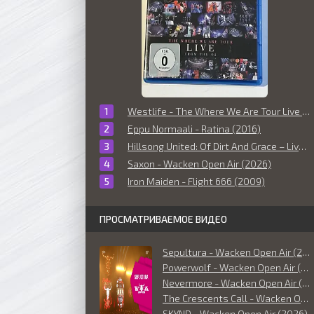
Westlife - The Where We Are Tour Live From The O2 (2010)
Eppu Normaali - Ratina (2016)
Hillsong United: Of Dirt And Grace – Live From The Land (2016)
Saxon - Wacken Open Air (2026)
Iron Maiden - Flight 666 (2009)
ПРОСМАТРИВАЕМОЕ ВИДЕО
Sepultura - Wacken Open Air (2026)
Powerwolf - Wacken Open Air (2026)
Nevermore - Wacken Open Air (2026)
The Crescents Call - Wacken Open Air (2026)
SKYND - Wacken Open Air (2026)