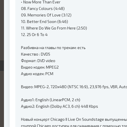
• Now More Than Ever
08. Fancy Colours (4:48)
09. Memories Of Love (3:12)
10. Better End Soon (6:46)
11. Where Do We Go From Here (2:50)
12. 25 Or 6 To 4
Разбивка на главы по трекам: есть
Качество : DVD5
Формат: DVD video
Видео кодек: MPEG2
Аудио кодек: PCM
Видео: MPEG-2, 720x480 (NTSC 16:9), 23,976 fps, VBR, Aut
Аудио1: English (LinearPCM, 2 ch)
Аудио2: English (Dolby AC3, 6 ch) 448 Kbps
Новый концерт Chicago II Live On Soundstage выпущенны
группой Chicago доступен для скачивания с помощью то