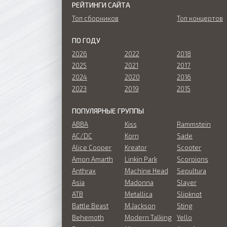
РЕЙТИНГИ САЙТА
Топ сборников
Топ концертов
ПО ГОДУ
2026
2022
2018
2025
2021
2017
2024
2020
2016
2023
2019
2015
ПОПУЛЯРНЫЕ ГРУППЫ
ABBA
Kiss
Rammstein
AC/DC
Korn
Sade
Alice Cooper
Kreator
Scooter
Amon Amarth
Linkin Park
Scorpions
Anthrax
Machine Head
Sepultura
Asia
Madonna
Slayer
ATB
Metallica
Slipknot
Battle Beast
M.Jackson
Sting
Behemoth
Modern Talking
Yello