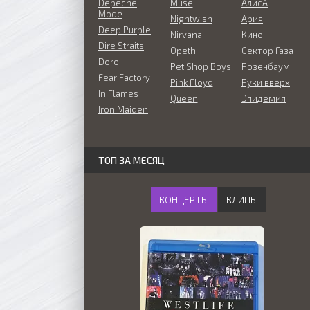
Depeche
Muse
АлисА
Mode
Nightwish
Ария
Deep Purple
Nirvana
Кино
Dire Straits
Opeth
Сектор Газа
Doro
Pet Shop Boys
Розенбаум
Fear Factory
Pink Floyd
Руки вверх
In Flames
Queen
Эпидемия
Iron Maiden
ТОП ЗА МЕСЯЦ
КОНЦЕРТЫ
КЛИПЫ