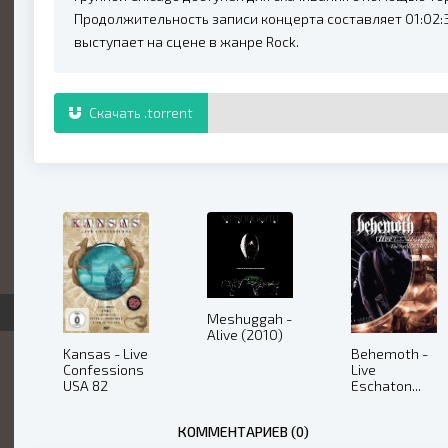
Продолжительность записи концерта составляет 01:02:3
выступает на сцене в жанре Rock.
Скачать .torrent
Meshuggah -
Alive (2010)
Behemoth -
Kansas - Live
Live
Confessions
Eschaton...
USA 82
The Art of
(2009)
Rebellion
КОММЕНТАРИЕВ (0)
(2005)