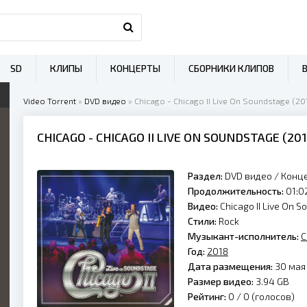
SD
КЛИПЫ
КОНЦЕРТЫ
СБОРНИКИ КЛИПОВ
Video Torrent
»
DVD видео
» Chicago - Chicago II Live On Soundstage (20
CHICAGO
- CHICAGO II LIVE ON SOUNDSTAGE (
20
Раздел:
DVD видео
/
Конц
Продолжительность:
01:0
Видео:
Chicago II Live On 
Стили:
Rock
Музыкант-исполнитель:
C
Год:
2018
Дата размещения:
30 мая 
Размер видео:
3.94 GB
Рейтинг:
0 /
0
(голосов)