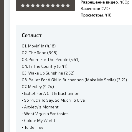
Разрешение видео:
480p
Качество:
DVD5
Просмотры:
418
Сетлист
01. Movin' In (4:16)
02. The Road (3:18)
03. Poem For The People (5:41)
04. In The Country (6:41)
05. Wake Up Sunshine (2:52)
06. Ballet For A Girl In Buchannon (Make Me Smile) (3:21)
07. Medley (9:24)
• Ballet For A Girl In Buchannon
• So Much To Say, So Much To Give
• Anxiety's Moment
• West Virginia Fantasies
• Colour My World
• To Be Free