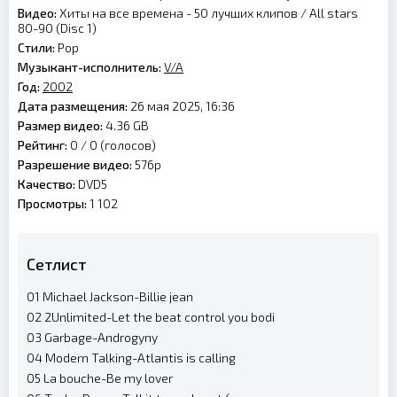
Видео:
Хиты на все времена - 50 лучших клипов / All stars
80-90 (Disc 1)
Стили:
Pop
Музыкант-исполнитель:
V/A
Год:
2002
Дата размещения:
26 мая 2025, 16:36
Размер видео:
4.36 GB
Рейтинг:
0 /
0
(голосов)
Разрешение видео:
576p
Качество:
DVD5
Просмотры:
1 102
Сетлист
01 Michael Jackson-Billie jean
02 2Unlimited-Let the beat control you bodi
03 Garbage-Androgyny
04 Modern Talking-Atlantis is calling
05 La bouche-Be my lover