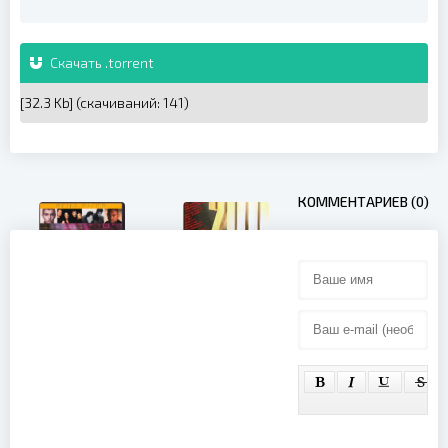
Скачать .torrent
[32.3 Kb] (cкачиваний: 141)
КОММЕНТАРИЕВ (0)
Hit The 90's
200 лучших
(2003)
зарубежные
видеоклипы
80-х и 90-х
годов (2008)