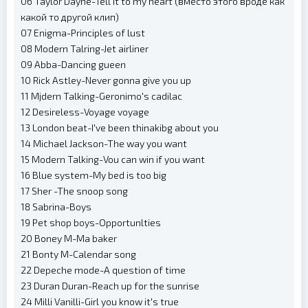
06 Taylor Dayne-Tell it to my heart (вместо этого вроде как
какой то другой клип)
07 Enigma-Principles of lust
08 Modern Talring-Jet airliner
09 Abba-Dancing gueen
10 Rick Astley-Never gonna give you up
11 Mjdern Talking-Geronimo's cadilac
12 Desireless-Voyage voyage
13 London beat-I've been thinakibg about you
14 Michael Jackson-The way you want
15 Modern Talking-Vou can win if you want
16 Blue system-My bed is too big
17 Sher -The snoop song
18 Sabrina-Boys
19 Pet shop boys-Opportunlties
20 Boney M-Ma baker
21 Bonty M-Calendar song
22 Depeche mode-A question of time
23 Duran Duran-Reach up for the sunrise
24 Milli Vanilli-Girl you know it's true