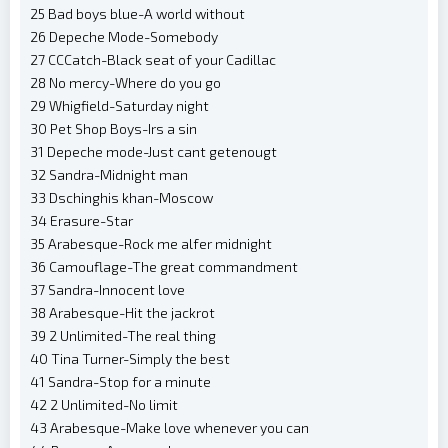
25 Bad boys blue-A world without
26 Depeche Mode-Somebody
27 CCCatch-Black seat of your Cadillac
28 No mercy-Where do you go
29 Whigfield-Saturday night
30 Pet Shop Boys-Irs a sin
31 Depeche mode-Just cant getenougt
32 Sandra-Midnight man
33 Dschinghis khan-Moscow
34 Erasure-Star
35 Arabesque-Rock me alfer midnight
36 Camouflage-The great commandment
37 Sandra-Innocent love
38 Arabesque-Hit the jackrot
39 2 Unlimited-The real thing
40 Tina Turner-Simply the best
41 Sandra-Stop for a minute
42 2 Unlimited-No limit
43 Arabesque-Make love whenever you can