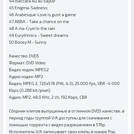
44 Baccara Au au saylor
45 Enigma-Sadness
46 Arabesque-Love is gust a game
47 АВВА - Take a chance on me
48 A-ha-Cryin'in the rain
49 Eurythmics - Sweet dreams
50 Boney M - Sunny
Качество: DVD5
Формат: DVD Video
Видео кодек: MPEG2
Аудио кодек: MP2
Видео: MPEG 2, 720x576 (PAL 4:3), 25.000 fps, VBR ~4 000
Kbps (0.288 bit/pixel)
Аудио: MP2, 48.0 KHz, 2 ch, 192 Kbps, CBR
Сборник клипов выпущенные в отличном DVD5 качестве, в
период годы группой V/A доступны для скачивания с
помощью торрента с видео разрешением в 576p.
Исполнитель V/A записывает свои клипы в жанре Pop.