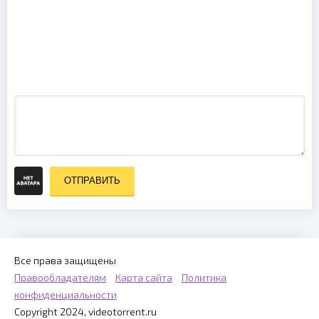
at W:O:A
2015 (2016)
Kreator -
Extreme
Aggression
Tour
1989/'90
(1990)
ОТПРАВИТЬ
Все права защищены
Правообладателям
Карта сайта
Политика
конфиденциальности
Copyright 2024, videotorrent.ru