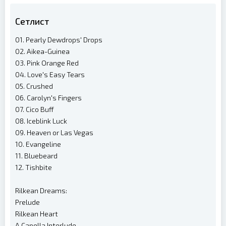
Сетлист
01. Pearly Dewdrops' Drops
02. Aikea-Guinea
03. Pink Orange Red
04. Love's Easy Tears
05. Crushed
06. Carolyn's Fingers
07. Cico Buff
08. Iceblink Luck
09. Heaven or Las Vegas
10. Evangeline
11. Bluebeard
12. Tishbite
Rilkean Dreams:
Prelude
Rilkean Heart
A Capella Interlude