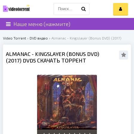
Наше меню (нажмите)
Video Torrent
»
DVD видео
» Almanac - Kingslayer (Bonus DVD) (2017)
ALMANAC
- KINGSLAYER (BONUS DVD)
(
2017
) DVD5 СКАЧАТЬ ТОРРЕНТ