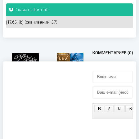
Скачать .torrent
[17.65 Kb] (cкачиваний: 57)
КОММЕНТАРИЕВ (0)
Vanilla Fudge
- Live At
Sweden Rock
Dolly Dots -
2016 (2017)
Reunieconcert
Ahoy 2007
(2007)