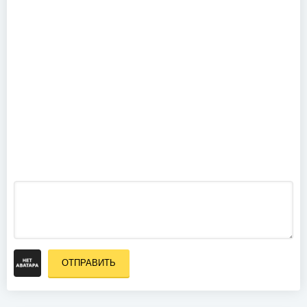
Iron Angel -
Live In
Santiago De
Chile (2016)
ОТПРАВИТЬ