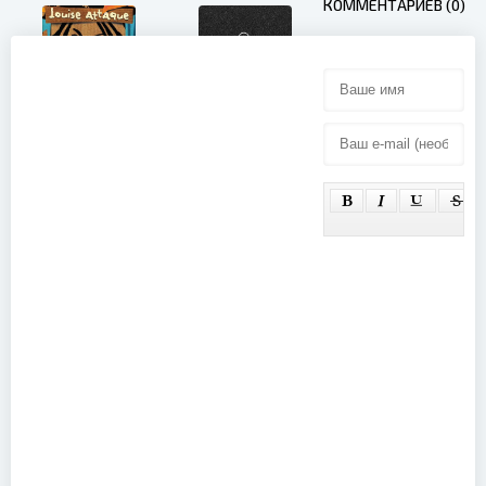
КОММЕНТАРИЕВ (0)
Louise
Attaque -
Louise
Seigmen -
Attaque
Fra X Til
(Bonus DVD)
Døden
(2017)
(2006)
David Bowie -
Best of
Black
Bowie (2002)
Sabbath -
The Last
Supper
(1999)