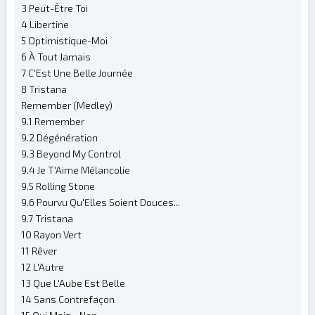
3 Peut-Être Toi
4 Libertine
5 Optimistique-Moi
6 À Tout Jamais
7 C'Est Une Belle Journée
8 Tristana
Remember (Medley)
9.1 Remember
9.2 Dégénération
9.3 Beyond My Control
9.4 Je T'Aime Mélancolie
9.5 Rolling Stone
9.6 Pourvu Qu'Elles Soient Douces...
9.7 Tristana
10 Rayon Vert
11 Rêver
12 L'Autre
13 Que L'Aube Est Belle
14 Sans Contrefaçon