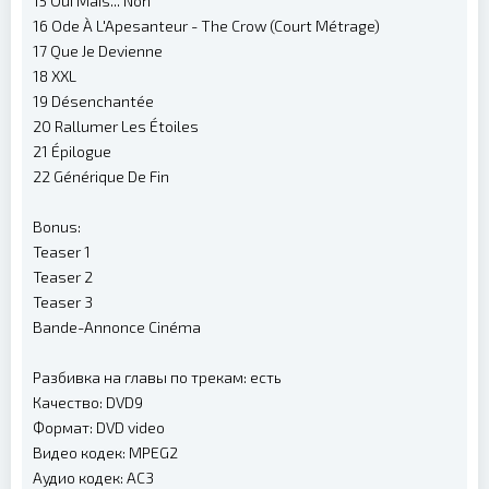
15 Oui Mais... Non
16 Ode À L'Apesanteur - The Crow (Court Métrage)
17 Que Je Devienne
18 XXL
19 Désenchantée
20 Rallumer Les Étoiles
21 Épilogue
22 Générique De Fin
Bonus:
Teaser 1
Teaser 2
Teaser 3
Bande-Annonce Cinéma
Разбивка на главы по трекам: есть
Качество: DVD9
Формат: DVD video
Видео кодек: MPEG2
Аудио кодек: AC3