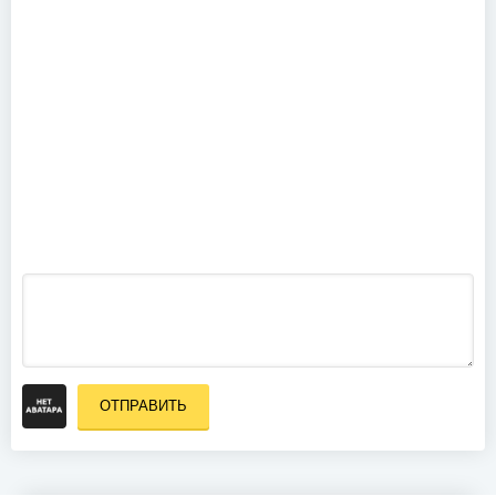
The Pumpkin
Video (2000)
Delain -
Hunter's
Moon (2019)
ОТПРАВИТЬ