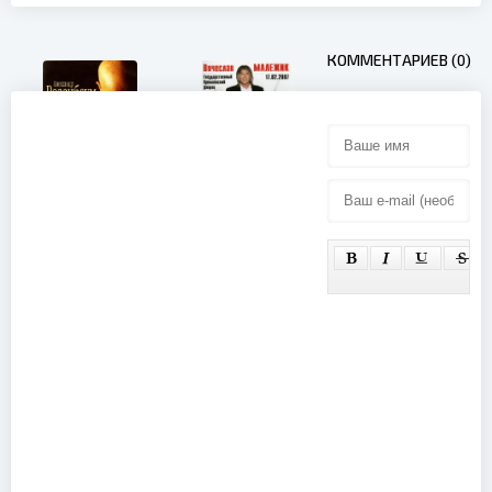
КОММЕНТАРИЕВ (0)
Александр
Вячеслав
Розенбаум -
Малежик -
Неужели это
Так недавно
было. ГЦКЗ
и давно:
Россия
Юбилейный
01.10.2002
концерт
(2002)
(2007)
Kamelot -
Haven
(Bonus DVD)
Helloween -
(2015)