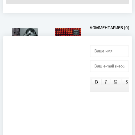
КОММЕНТАРИЕВ (0)
Владимир
Высоцкий -
Кинохроника
Camouflage
- 1,2,3 (2009)
- Live In
Dresden
(2009)
ABBA - The
Visitors