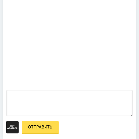
(Deluxe
Dream Dance
Edition
Vol. 1 The
Bonus DVD)
Best Of
(2012)
Dream
House &
Trance
(2004)
Cerrone -
Cerrone
Culture: The
Complete
Video
Anthology
(2004)
ОТПРАВИТЬ