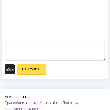
Saxon -
Heavy Metal
Thunder Live:
Eagles Over
Mylene
Wacken
Farmer -
(2012)
Music Videos
(1997)
ОТПРАВИТЬ
Все права защищены
Правообладателям
Карта сайта
Политика
конфиденциальности