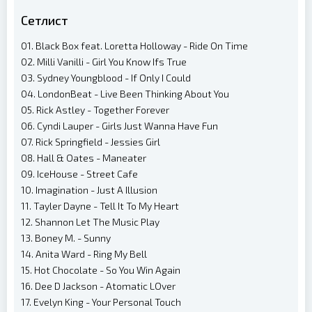
Сетлист
01. Black Box feat. Loretta Holloway - Ride On Time
02. Milli Vanilli - Girl You Know Ifs True
03. Sydney Youngblood - If Only I Could
04. LondonBeat - Live Been Thinking About You
05. Rick Astley - Together Forever
06. Cyndi Lauper - Girls Just Wanna Have Fun
07. Rick Springfield - Jessies Girl
08. Hall & Oates - Maneater
09. IceHouse - Street Cafe
10. Imagination - Just A Illusion
11. Tayler Dayne - Tell It To My Heart
12. Shannon Let The Music Play
13. Boney M. - Sunny
14. Anita Ward - Ring My Bell
15. Hot Chocolate - So You Win Again
16. Dee D Jackson - Atomatic LOver
17. Evelyn King - Your Personal Touch