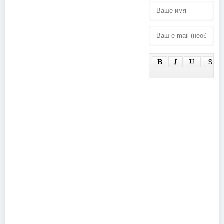
Pink Floyd -
Guns N'
Behind The
Roses - The
Wall: A
Road to
Documentary
Democracy
(2000)
(2009)
Queensryche
-
Empire/Building
Empires
(Bonus DVD)
(2021)