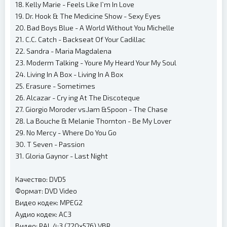
18. Kelly Marie - Feels Like I`m In Love
19. Dr. Hook & The Medicine Show - Sexy Eyes
20. Bad Boys Blue - A World Without You Michelle
21. C.C. Catch - Backseat Of Your Cadillac
22. Sandra - Maria Magdalena
23. Moderm Talking - Youre My Heard Your My Soul
24. Living In A Box - Living In A Box
25. Erasure - Sometimes
26. Alcazar - Cry ing At The Discoteque
27. Giorgio Moroder vs.Jam &Spoon - The Chase
28. La Bouche & Melanie Thornton - Be My Lover
29. No Mercy - Where Do You Go
30. T Seven - Passion
31. Gloria Gaynor - Last Night
Качество: DVD5
Формат: DVD Video
Видео кодек: MPEG2
Аудио кодек: AC3
Видео: PAL 4:3 (720x576) VBR