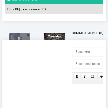
[33.02 Kb] (cкачиваний: 17)
КОММЕНТАРИЕВ (0)
Status Quo -
Down Down
U2 - The
& Dirty At
Joshua Tree
Wacken
(Classic
(2018)
albums)
(1999)