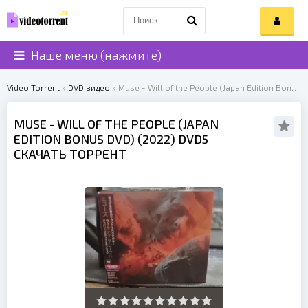
Наше меню (нажмите)
Video Torrent
»
DVD видео
» Muse - Will of the People (Japan Edition Bonus DVD) (2022)
MUSE
- WILL OF THE PEOPLE (JAPAN
EDITION BONUS DVD) (
2022
) DVD5
СКАЧАТЬ ТОРРЕНТ