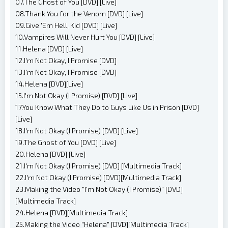
07.The Ghost of You [DVD] [Live]
08.Thank You for the Venom [DVD] [Live]
09.Give 'Em Hell, Kid [DVD] [Live]
10.Vampires Will Never Hurt You [DVD] [Live]
11.Helena [DVD] [Live]
12.I'm Not Okay, I Promise [DVD]
13.I'm Not Okay, I Promise [DVD]
14.Helena [DVD][Live]
15.I'm Not Okay (I Promise) [DVD] [Live]
17.You Know What They Do to Guys Like Us in Prison [DVD]
[Live]
18.I'm Not Okay (I Promise) [DVD] [Live]
19.The Ghost of You [DVD] [Live]
20.Helena [DVD] [Live]
21.I'm Not Okay (I Promise) [DVD] [Multimedia Track]
22.I'm Not Okay (I Promise) [DVD][Multimedia Track]
23.Making the Video "I'm Not Okay (I Promise)" [DVD]
[Multimedia Track]
24.Helena [DVD][Multimedia Track]
25.Making the Video "Helena" [DVD][Multimedia Track]