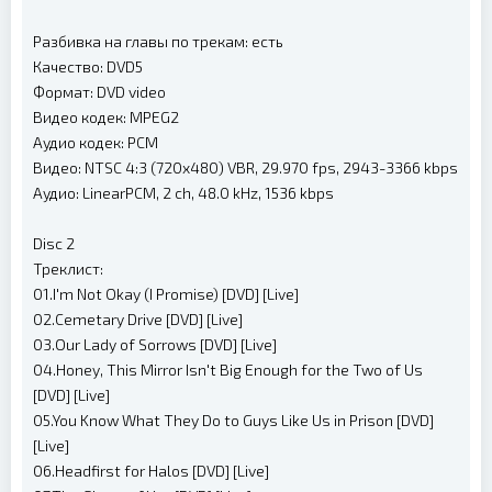
Разбивка на главы по трекам: есть
Качество: DVD5
Формат: DVD video
Видео кодек: MPEG2
Аудио кодек: PCM
Видео: NTSC 4:3 (720x480) VBR, 29.970 fps, 2943-3366 kbps
Аудио: LinearPCM, 2 ch, 48.0 kHz, 1536 kbps
Disc 2
Треклист:
01.I'm Not Okay (I Promise) [DVD] [Live]
02.Cemetary Drive [DVD] [Live]
03.Our Lady of Sorrows [DVD] [Live]
04.Honey, This Mirror Isn't Big Enough for the Two of Us
[DVD] [Live]
05.You Know What They Do to Guys Like Us in Prison [DVD]
[Live]
06.Headfirst for Halos [DVD] [Live]