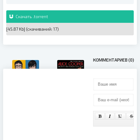
Скачать .torrent
[45.87 Kb] (cкачиваний: 17)
КОММЕНТАРИЕВ (0)
Blur - The
Best Of
(2000)
Alice Cooper
- The
Strange Case
of Alice
Cooper: Live
1979 - The
Madhouse
Rock Tour