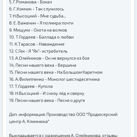
5. Г.Романова - Бокал
6. Г.Хомчик - Так случилось
7. Н.Высоцкий - Мне судьба...
8. Е. Важенин - Я полмира почти
9. Мищуки - Охота на волков
10. Т.Гордеев - Баллада о любви
11. К.Тарасов - Наваждение
12. С.Гек - Я "Як"- истребитель
13. А.Олейников - Он не вернулся из боя
14. Песни нашего века - Вершина
15. Песни нашего века - На Большом Каретном
16. А.Филиппенко - Монолог шестидесятника
17. Т.Гордеев - Купола
18. Н.Высоцкий - И снизу лёд и сверху
19. Песни нашего века - Песня о друге
Доп. информация: Производство ООО "Продюсерский
центр А. Климнюка"
Выкладывается с разрешения А. Олейникова, отзывы