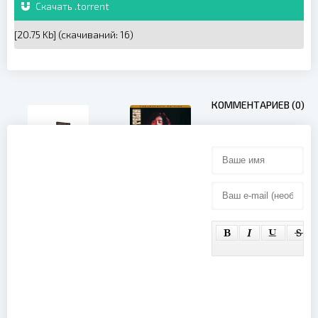
Скачать .torrent
[20.75 Kb] (cкачиваний: 16)
КОММЕНТАРИЕВ (0)
Rush - 2112
(40th
Anniversary
Led Zeppelin
Bonus DVD)
- Live at
(2016)
Royal Albert
Hall 1970
(2003)