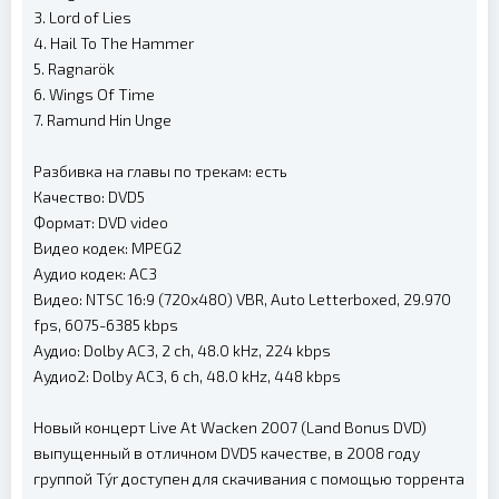
3. Lord of Lies
4. Hail To The Hammer
5. Ragnarök
6. Wings Of Time
7. Ramund Hin Unge
Разбивка на главы по трекам: есть
Качество: DVD5
Формат: DVD video
Видео кодек: MPEG2
Аудио кодек: AC3
Видео: NTSC 16:9 (720x480) VBR, Auto Letterboxed, 29.970
fps, 6075-6385 kbps
Аудио: Dolby AC3, 2 ch, 48.0 kHz, 224 kbps
Аудио2: Dolby AC3, 6 ch, 48.0 kHz, 448 kbps
Новый концерт Live At Wacken 2007 (Land Bonus DVD)
выпущенный в отличном DVD5 качестве, в 2008 году
группой Týr доступен для скачивания с помощью торрента