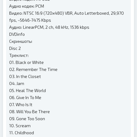
Аудио кодек: PCM
Видео: NTSC 16:9 (720x480) VBR, Auto Letterboxed, 29,970
fps, ~5646-7475 Kbps
Аудио: LinearPCM, 2 ch, 48 kHz, 1536 kbps
DVDinfo
Скриншоты
Disc 2
Треклист:
01. Black or White
02. Remember The Time
03. In the Closet
04. Jam
05. Heal The World
06. Give In To Me
07. Who Is It
08. Will You Be There
09. Gone Too Soon
10. Scream
11. Childhood