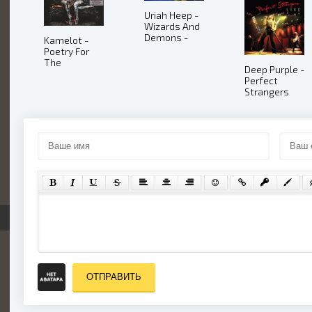
Uriah Heep -
Wizards And
Demons -
Kamelot -
The Official
Poetry For
History 4DVD
The
Deep Purple -
Box Set
Poisoned
Perfect
(2005)
(Bonus DVD)
Strangers
(2010)
Live (2013)
ОТПРАВИТЬ