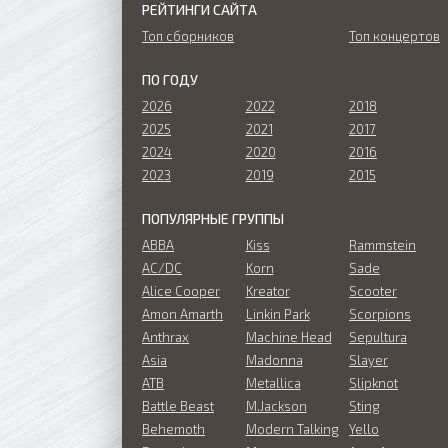
РЕЙТИНГИ САЙТА
Топ сборников
Топ концертов
ПО ГОДУ
2026
2022
2018
2025
2021
2017
2024
2020
2016
2023
2019
2015
ПОПУЛЯРНЫЕ ГРУППЫ
ABBA
Kiss
Rammstein
AC/DC
Korn
Sade
Alice Cooper
Kreator
Scooter
Amon Amarth
Linkin Park
Scorpions
Anthrax
Machine Head
Sepultura
Asia
Madonna
Slayer
ATB
Metallica
Slipknot
Battle Beast
M.Jackson
Sting
Behemoth
Modern Talking
Yello