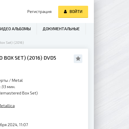
Регистрация
ВОЙТИ
ВИДЕО АЛЬБОМЫ
ДОКУМЕНТАЛЬНЫЕ
Box Set) (2016)
D BOX SET) (
2016
) DVD5
ерты
/
Metal
:33 мин.
e Remastered Box Set)
etallica
бря 2024, 11:07