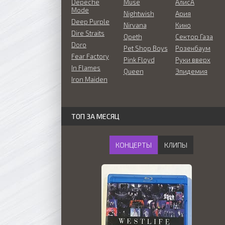
Depeche
Muse
АлисА
Mode
Nightwish
Ария
Deep Purple
Nirvana
Кино
Dire Straits
Opeth
Сектор Газа
Doro
Pet Shop Boys
Розенбаум
Fear Factory
Pink Floyd
Руки вверх
In Flames
Queen
Эпидемия
Iron Maiden
ТОП ЗА МЕСЯЦ
КОНЦЕРТЫ
КЛИПЫ