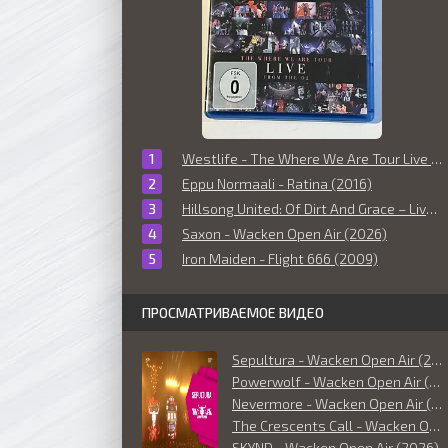
Westlife - The Where We Are Tour Live From The O2 (2010)
Eppu Normaali - Ratina (2016)
Hillsong United: Of Dirt And Grace – Live From The Land (2016)
Saxon - Wacken Open Air (2026)
Iron Maiden - Flight 666 (2009)
ПРОСМАТРИВАЕМОЕ ВИДЕО
Sepultura - Wacken Open Air (2026)
Powerwolf - Wacken Open Air (2026)
Nevermore - Wacken Open Air (2026)
The Crescents Call - Wacken Open Air (2026)
SKYND - Wacken Open Air (2026)