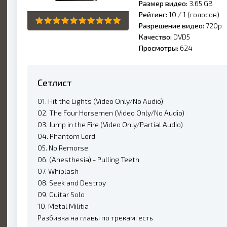
Размер видео:
3.65 GB
Рейтинг:
10 /
1
(голосов)
Разрешение видео:
720p
Качество:
DVD5
Просмотры:
624
Сетлист
01. Hit the Lights (Video Only/No Audio)
02. The Four Horsemen (Video Only/No Audio)
03. Jump in the Fire (Video Only/Partial Audio)
04. Phantom Lord
05. No Remorse
06. (Anesthesia) - Pulling Teeth
07. Whiplash
08. Seek and Destroy
09. Guitar Solo
10. Metal Militia
Разбивка на главы по трекам: есть