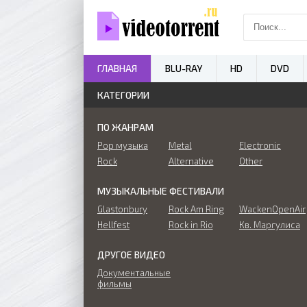
ГЛАВНАЯ
BLU-RAY
HD
DVD
КАТЕГОРИИ
ПО ЖАНРАМ
Pop музыка
Metal
Electronic
Rock
Alternative
Other
МУЗЫКАЛЬНЫЕ ФЕСТИВАЛИ
Glastonbury
Rock Am Ring
WackenOpenAir
Hellfest
Rock in Rio
Кв. Маргулиса
ДРУГОЕ ВИДЕО
Документальные
фильмы