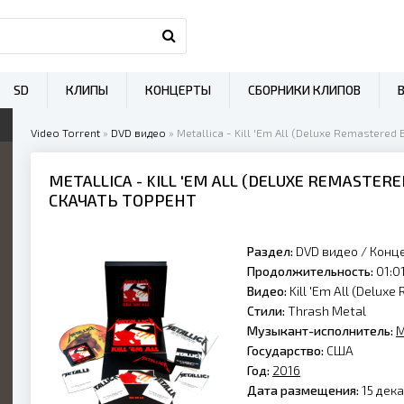
SD
КЛИПЫ
КОНЦЕРТЫ
СБОРНИКИ КЛИПОВ
Video Torrent
»
DVD видео
» Metallica - Kill 'Em All (Deluxe Remastered 
METALLICA
- KILL 'EM ALL (DELUXE REMASTERE
СКАЧАТЬ ТОРРЕНТ
Раздел:
DVD видео
/
Конц
Продолжительность:
01:01
Видео:
Kill 'Em All (Delux
Стили:
Thrash Metal
Музыкант-исполнитель:
M
Государство:
США
Год:
2016
Дата размещения:
15 дека