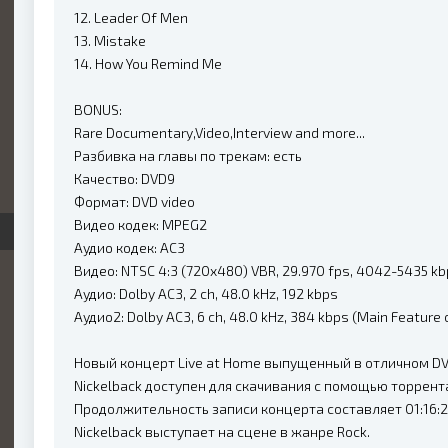
12. Leader Of Men
13. Mistake
14. How You Remind Me
BONUS:
Rare Documentary,Video,Interview and more...
Разбивка на главы по трекам: есть
Качество: DVD9
Формат: DVD video
Видео кодек: MPEG2
Аудио кодек: AC3
Видео: NTSC 4:3 (720x480) VBR, 29.970 fps, 4042-5435 k
Аудио: Dolby AC3, 2 ch, 48.0 kHz, 192 kbps
Аудио2: Dolby AC3, 6 ch, 48.0 kHz, 384 kbps (Main Feature 
Новый концерт Live at Home выпущенный в отличном DVD
Nickelback доступен для скачивания с помощью торрент
Продолжительность записи концерта составляет 01:16:27 
Nickelback выступает на сцене в жанре Rock.