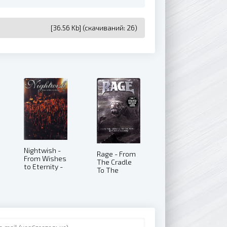
[36.56 Kb] (cкачиваний: 26)
Nightwish -
Rage - From
From Wishes
The Cradle
to Eternity -
To The
Live (2001)
Stage: 20th
Anniversary
(2004)