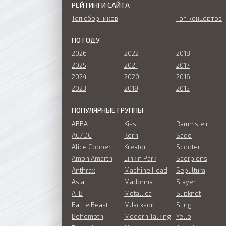
РЕЙТИНГИ САЙТА
Топ сборников
Топ концертов
ПО ГОДУ
2026
2022
2018
2025
2021
2017
2024
2020
2016
2023
2019
2015
ПОПУЛЯРНЫЕ ГРУППЫ
ABBA
Kiss
Rammstein
AC/DC
Korn
Sade
Alice Cooper
Kreator
Scooter
Amon Amarth
Linkin Park
Scorpions
Anthrax
Machine Head
Sepultura
Asia
Madonna
Slayer
ATB
Metallica
Slipknot
Battle Beast
M.Jackson
Sting
Behemoth
Modern Talking
Yello