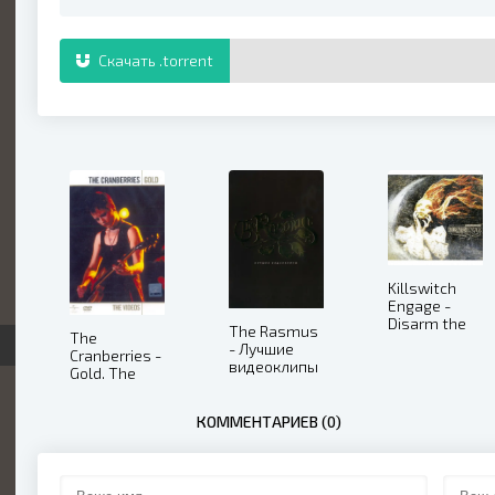
Скачать .torrent
Killswitch
Engage -
Disarm the
The Rasmus
The
Descent
- Лучшие
Cranberries -
(Bonus DVD)
видеоклипы
Gold. The
(2013)
(2009)
Videos
(2007)
КОММЕНТАРИЕВ (0)