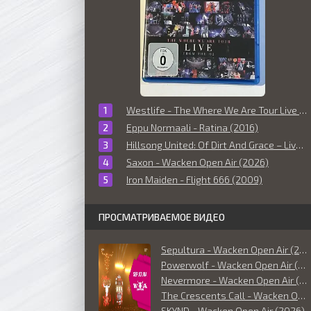
Westlife - The Where We Are Tour Live From The O2 (2010)
Eppu Normaali - Ratina (2016)
Hillsong United: Of Dirt And Grace – Live From The Land (2016)
Saxon - Wacken Open Air (2026)
Iron Maiden - Flight 666 (2009)
ПРОСМАТРИВАЕМОЕ ВИДЕО
Sepultura - Wacken Open Air (2026)
Powerwolf - Wacken Open Air (2026)
Nevermore - Wacken Open Air (2026)
The Crescents Call - Wacken Open Air (2026)
SKYND - Wacken Open Air (2026)