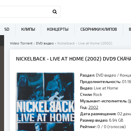
SD
КЛИПЫ
КОНЦЕРТЫ
СБОРНИКИ КЛИПОВ
Video Torrent
»
DVD видео
» Nickelback - Live at Home (2002)
NICKELBACK
- LIVE AT HOME (
2002
) DVD9 СКА
Раздел:
DVD видео
/
Конц
Продолжительность:
01:16
Видео:
Live at Home
Стили:
Rock
Музыкант-исполнитель:
N
Год:
2002
Дата размещения:
02 дека
Размер видео:
6.94 GB
Рейтинг:
0 /
0
(голосов)