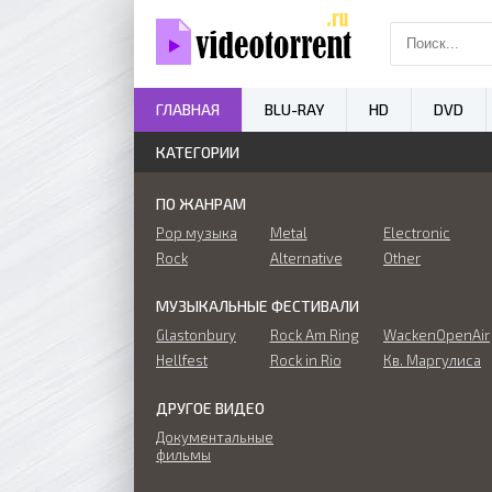
ГЛАВНАЯ
BLU-RAY
HD
DVD
КАТЕГОРИИ
ПО ЖАНРАМ
Pop музыка
Metal
Electronic
Rock
Alternative
Other
МУЗЫКАЛЬНЫЕ ФЕСТИВАЛИ
Glastonbury
Rock Am Ring
WackenOpenAir
Hellfest
Rock in Rio
Кв. Маргулиса
ДРУГОЕ ВИДЕО
Документальные
фильмы