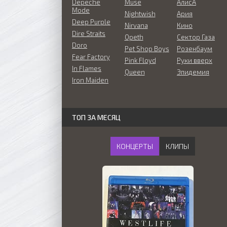
Depeche
Muse
АлисА
Mode
Nightwish
Ария
Deep Purple
Nirvana
Кино
Dire Straits
Opeth
Сектор Газа
Doro
Pet Shop Boys
Розенбаум
Fear Factory
Pink Floyd
Руки вверх
In Flames
Queen
Эпидемия
Iron Maiden
ТОП ЗА МЕСЯЦ
КОНЦЕРТЫ
КЛИПЫ