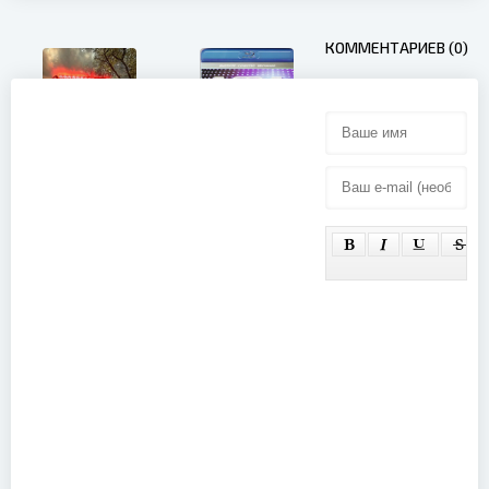
КОММЕНТАРИЕВ (0)
Enter Shikari
- A Flash
ABBA -
Flood Of
Greatest
Colour (2012)
Hits (ZDF
NEO HD Live
2012) (2012)
Hymn - Sarah
Helene
Brightman in
Fischer -
Concert
Rausch Live
(2019)
(Die Arena-
Tour) (2024)