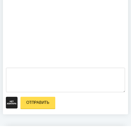
AC/DC - Live
At River Plate
(2011)
ОТПРАВИТЬ