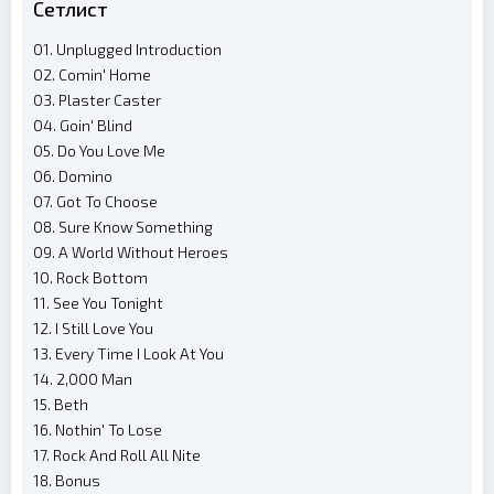
Сетлист
01. Unplugged Introduction
02. Comin' Home
03. Plaster Caster
04. Goin' Blind
05. Do You Love Me
06. Domino
07. Got To Choose
08. Sure Know Something
09. A World Without Heroes
10. Rock Bottom
11. See You Tonight
12. I Still Love You
13. Every Time I Look At You
14. 2,000 Man
15. Beth
16. Nothin' To Lose
17. Rock And Roll All Nite
18. Bonus