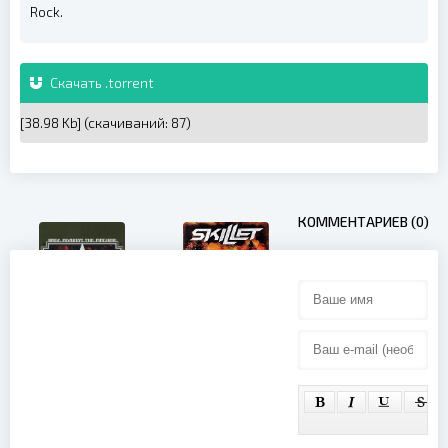
Rock.
Скачать .torrent
[38.98 Kb] (cкачиваний: 87)
КОММЕНТАРИЕВ (0)
Skillet -
Comatose
Comes Alive
Rage Against
(2008)
The Machine
- Live At The
Grand
Olympic
Auditorium