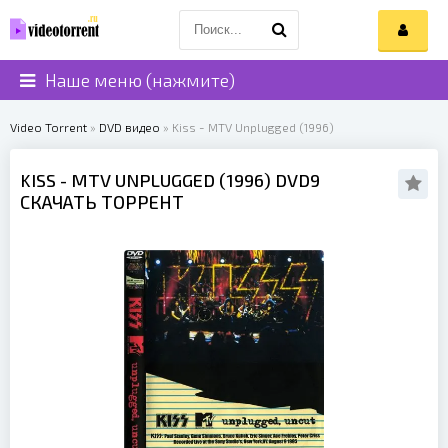
Наше меню (нажмите)
Video Torrent
»
DVD видео
» Kiss - MTV Unplugged (1996)
KISS
- MTV UNPLUGGED (
1996
) DVD9
СКАЧАТЬ ТОРРЕНТ