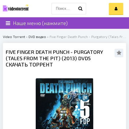
Наше меню (нажмите)
Video Torrent
»
DVD видео
» Five Finger Death Punch - Purgatory (Tales From The Pit) (2013)
FIVE FINGER DEATH PUNCH
- PURGATORY
(TALES FROM THE PIT) (
2013
) DVD5
СКАЧАТЬ ТОРРЕНТ