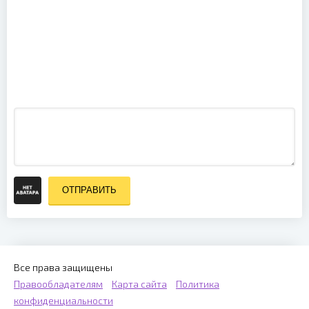
Celldweller -
Schiller -
Live Upon A
Symphonia
Blackstar
(2014)
(2012)
ОТПРАВИТЬ
Все права защищены
Правообладателям
Карта сайта
Политика
конфиденциальности