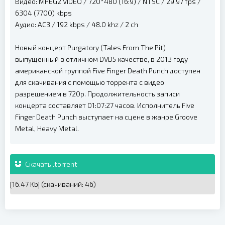
Видео: MPEG2 VIDEO / 720*480 (16:9) / NTSC / 29.97 fps /
6304 (7700) kbps
Аудио: AC3 / 192 kbps / 48.0 khz / 2 ch
Новый концерт Purgatory (Tales From The Pit)
выпущенный в отличном DVD5 качестве, в 2013 году
американской группой Five Finger Death Punch доступен
для скачивания с помощью торрента с видео
разрешением в 720p. Продолжительность записи
концерта составляет 01:07:27 часов. Исполнитель Five
Finger Death Punch выступает на сцене в жанре Groove
Metal, Heavy Metal.
Скачать .torrent
[16.47 Kb] (cкачиваний: 46)