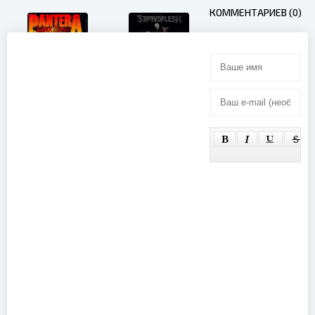
КОММЕНТАРИЕВ (0)
Septicflesh -
Infernus
Pantera - 3
Sinfonica
Vulgar
MMXIX
Videos From
(2020)
Hell (2006)
Ratt - Клипы
(2007)