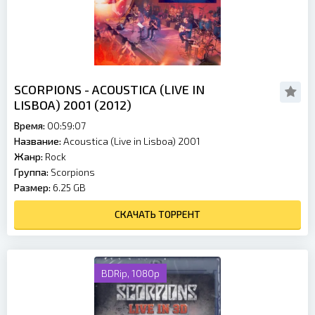
SCORPIONS - ACOUSTICA (LIVE IN
LISBOA) 2001 (2012)
Время:
00:59:07
Название:
Acoustica (Live in Lisboa) 2001
Жанр:
Rock
Группа:
Scorpions
Размер:
6.25 GB
СКАЧАТЬ ТОРРЕНТ
BDRip, 1080p