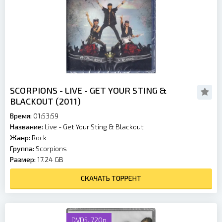
SCORPIONS - LIVE - GET YOUR STING &
BLACKOUT (2011)
Время:
01:53:59
Название:
Live - Get Your Sting & Blackout
Жанр:
Rock
Группа:
Scorpions
Размер:
17.24 GB
СКАЧАТЬ ТОРРЕНТ
DVD5, 720p