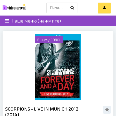
Наше меню (нажмите)
Blu-ray, 1080i
SCORPIONS - LIVE IN MUNICH 2012
(2014)