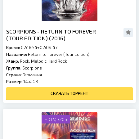
SCORPIONS - RETURN TO FOREVER
(TOUR EDITION) (2016)
Время:
02:18:54+02:04:47
Название:
Return to Forever (Tour Edition)
Жанр:
Rock, Melodic Hard Rock
Группа:
Scorpions
Страна:
Германия
Размер:
14.4 GB
СКАЧАТЬ ТОРРЕНТ
HDTV, 720p