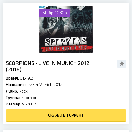
BDRip, 1080p
SCORPIONS - LIVE IN MUNICH 2012
(2016)
Время:
01:49:21
Название:
Live in Munich 2012
Жанр:
Rock
Группа:
Scorpions
Размер:
9.98 GB
СКАЧАТЬ ТОРРЕНТ