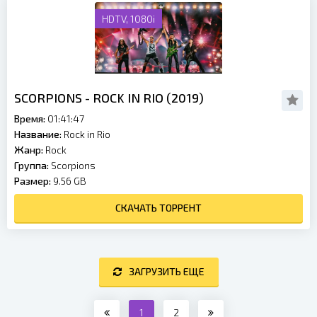
HDTV, 1080i
SCORPIONS - ROCK IN RIO (2019)
Время:
01:41:47
Название:
Rock in Rio
Жанр:
Rock
Группа:
Scorpions
Размер:
9.56 GB
СКАЧАТЬ ТОРРЕНТ
ЗАГРУЗИТЬ ЕЩЕ
1
2