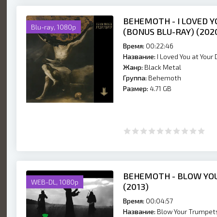
BEHEMOTH - I LOVED 
Blu-ray, 1080p
(BONUS BLU-RAY) (202
Время:
00:22:46
Название:
I Loved You at Your
Жанр:
Black Metal
Группа:
Behemoth
Размер:
4.71 GB
BEHEMOTH - BLOW YO
WEB-DL, 1080p
(2013)
Время:
00:04:57
Название:
Blow Your Trumpets