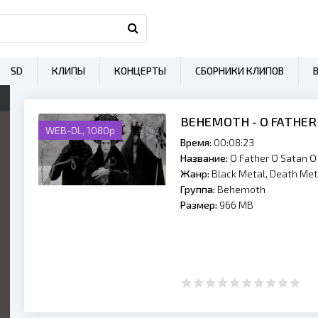
SD
КЛИПЫ
КОНЦЕРТЫ
СБОРНИКИ КЛИПОВ
BEHEMOTH - O FATHER 
WEB-DL, 1080p
Время:
00:08:23
Название:
O Father O Satan O
Жанр:
Black Metal, Death Met
Группа:
Behemoth
Размер:
966 MB