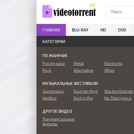
ГЛАВНАЯ
BLU-RAY
HD
DVD
КАТЕГОРИИ
ПО ЖАНРАМ
Pop музыка
Metal
Electronic
Rock
Alternative
Other
МУЗЫКАЛЬНЫЕ ФЕСТИВАЛИ
Glastonbury
Rock Am Ring
WackenOpenAir
Hellfest
Rock in Rio
Кв. Маргулиса
ДРУГОЕ ВИДЕО
Документальные
фильмы