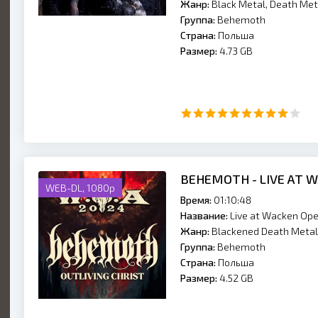
Жанр:
Black Metal, Death Met
Группа:
Behemoth
Страна:
Польша
Размер:
4.73 GB
BEHEMOTH - LIVE AT W
WEB-DL, 1080p
Время:
01:10:48
Название:
Live at Wacken Ope
Жанр:
Blackened Death Metal
Группа:
Behemoth
Страна:
Польша
Размер:
4.52 GB