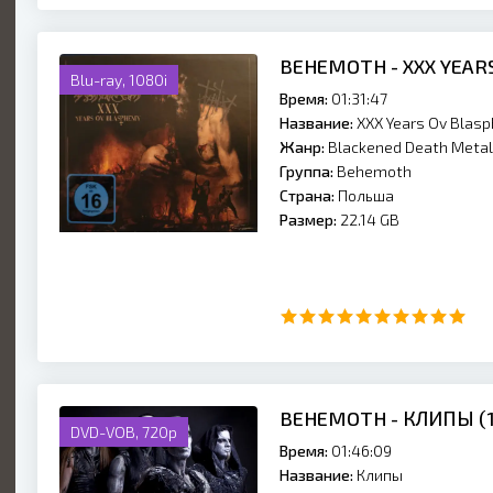
BEHEMOTH - XXX YEAR
Blu-ray, 1080i
Время:
01:31:47
Название:
XXX Years Ov Blas
Жанр:
Blackened Death Metal
Группа:
Behemoth
Страна:
Польша
Размер:
22.14 GB
BEHEMOTH - КЛИПЫ (1
DVD-VOB, 720p
Время:
01:46:09
Название:
Клипы