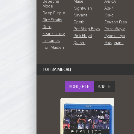
Depeche
Muse
АлисА
Mode
Nightwish
Ария
Deep Purple
Nirvana
Кино
Dire Straits
Opeth
Сектор Газа
Doro
Pet Shop Boys
Розенбаум
Fear Factory
Pink Floyd
Руки вверх
In Flames
Queen
Эпидемия
Iron Maiden
ТОП ЗА МЕСЯЦ
КОНЦЕРТЫ
КЛИПЫ