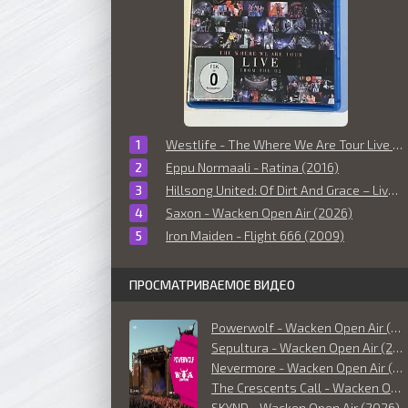
Westlife - The Where We Are Tour Live From The O2 (2010)
Eppu Normaali - Ratina (2016)
Hillsong United: Of Dirt And Grace – Live From The Land (2016)
Saxon - Wacken Open Air (2026)
Iron Maiden - Flight 666 (2009)
ПРОСМАТРИВАЕМОЕ ВИДЕО
Powerwolf - Wacken Open Air (2026)
Sepultura - Wacken Open Air (2026)
Nevermore - Wacken Open Air (2026)
The Crescents Call - Wacken Open Air (2026)
SKYND - Wacken Open Air (2026)