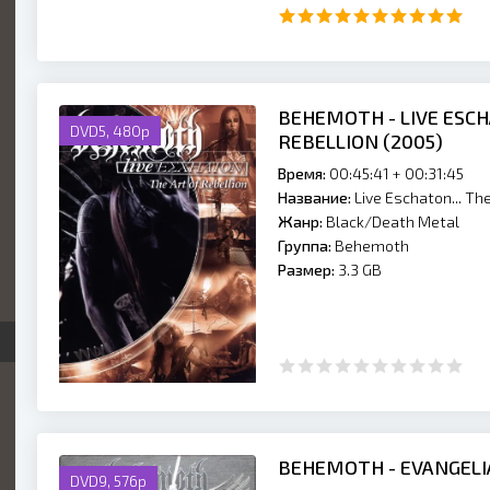
BEHEMOTH - LIVE ESCH
DVD5, 480p
REBELLION (2005)
Время:
00:45:41 + 00:31:45
Название:
Live Eschaton... The
Жанр:
Black/Death Metal
Группа:
Behemoth
Размер:
3.3 GB
BEHEMOTH - EVANGELIA
DVD9, 576p