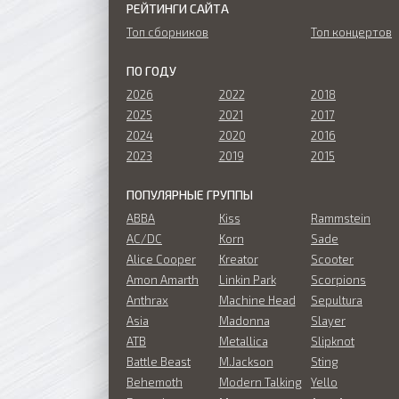
РЕЙТИНГИ САЙТА
Топ сборников
Топ концертов
ПО ГОДУ
2026
2022
2018
2025
2021
2017
2024
2020
2016
2023
2019
2015
ПОПУЛЯРНЫЕ ГРУППЫ
ABBA
Kiss
Rammstein
AC/DC
Korn
Sade
Alice Cooper
Kreator
Scooter
Amon Amarth
Linkin Park
Scorpions
Anthrax
Machine Head
Sepultura
Asia
Madonna
Slayer
ATB
Metallica
Slipknot
Battle Beast
M.Jackson
Sting
Behemoth
Modern Talking
Yello