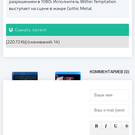
разрешением в 1080i. Исполнитель Within Temptation
выступает на сцене в жанре Gothic Metal.
Скачать .torrent
[220.73 Kb] (cкачиваний: 14)
КОММЕНТАРИЕВ (0)
Sting - Bring
Elton John -
On The Night
The Red
(Michael
Piano (2008)
Apted)
(2008)