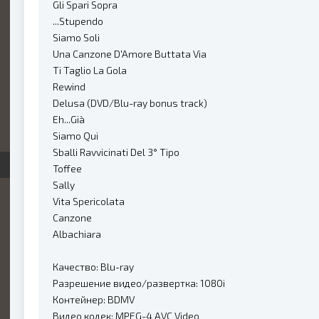
Gli Spari Sopra
...Stupendo
Siamo Soli
Una Canzone D'Amore Buttata Via
Ti Taglio La Gola
Rewind
Delusa (DVD/Blu-ray bonus track)
Eh...Già
Siamo Qui
Sballi Ravvicinati Del 3° Tipo
Toffee
Sally
Vita Spericolata
Canzone
Albachiara
Качество: Blu-ray
Разрешение видео/развертка: 1080i
Контейнер: BDMV
Видео кодек: MPEG-4 AVC Video