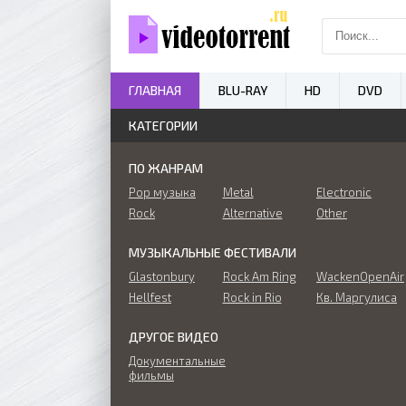
ГЛАВНАЯ
BLU-RAY
HD
DVD
КАТЕГОРИИ
ПО ЖАНРАМ
Pop музыка
Metal
Electronic
Rock
Alternative
Other
МУЗЫКАЛЬНЫЕ ФЕСТИВАЛИ
Glastonbury
Rock Am Ring
WackenOpenAir
Hellfest
Rock in Rio
Кв. Маргулиса
ДРУГОЕ ВИДЕО
Документальные
фильмы