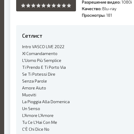
Разрешение видео:
1080i
Качество:
Blu-ray
Просмотры:
181
Сетлист
Intro VASCO LIVE 2022
XI Comandamento
L'Uomo Più Semplice
Ti Prendo E Ti Porto Via
Se Ti Potessi Dire
Senza Parole
Amore Aiuto
Muoviti
La Pioggia Alla Domenica
Un Senso
L'Amore L'Amore
Tu Ce L'Hai Con Me
C'È Chi Dice No