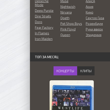
Depeche
Muse
АлисА
Mode
Nightwish
Ария
Deep Purple
Nirvana
Кино
Dire Straits
Opeth
Сектор Газа
Doro
Pet Shop Boys
Розенбаум
Fear Factory
Pink Floyd
Руки вверх
In Flames
Queen
Эпидемия
Iron Maiden
ТОП ЗА МЕСЯЦ
КОНЦЕРТЫ
КЛИПЫ