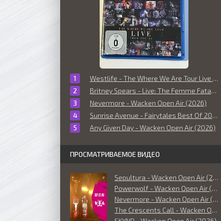
Westlife - The Where We Are Tour Live From The O2 (2010)
Britney Spears - Live: The Femme Fatale Tour (2011)
Nevermore - Wacken Open Air (2026)
Sunrise Avenue - Fairytales Best Of 2006-2014 (Live at O² World Hamburg) (2014)
Any Given Day - Wacken Open Air (2026)
ПРОСМАТРИВАЕМОЕ ВИДЕО
Sepultura - Wacken Open Air (2026)
Powerwolf - Wacken Open Air (2026)
Nevermore - Wacken Open Air (2026)
The Crescents Call - Wacken Open Air (2026)
SKYND - Wacken Open Air (2026)