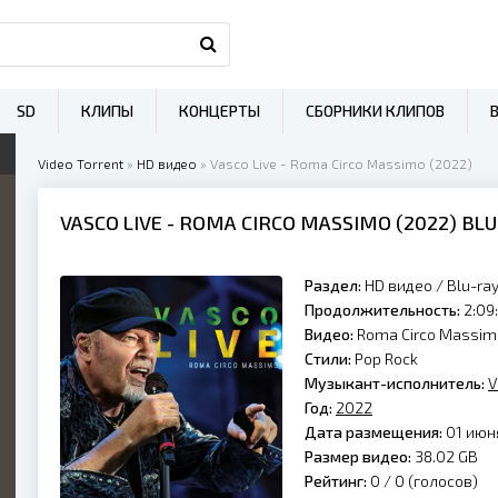
SD
КЛИПЫ
КОНЦЕРТЫ
СБОРНИКИ КЛИПОВ
Video Torrent
»
HD видео
» Vasco Live - Roma Circo Massimo (2022)
VASCO LIVE
- ROMA CIRCO MASSIMO (
2022
) BL
Раздел:
HD видео
/
Blu-ra
Продолжительность:
2:09:
Видео:
Roma Circo Massim
Стили:
Pop Rock
Музыкант-исполнитель:
V
Год:
2022
Дата размещения:
01 июня
Размер видео:
38.02 GB
Рейтинг:
0 /
0
(голосов)