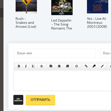
Yes - Live At
Rush -
Led Zeppelin
Montreux
Snakes and
- The Song
2003 (2008)
Arrows (Live)
Remains The
(2008)
Same (Peter
Clifon, Joe
Massot)
(2007)
ОТПРАВИТЬ