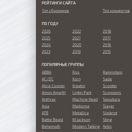
РЕЙТИНГИ САЙТА
Топ сборников
Топ концертов
ПО ГОДУ
2026
2022
2018
2025
2021
2017
2024
2020
2016
2023
2019
2015
ПОПУЛЯРНЫЕ ГРУППЫ
ABBA
Kiss
Rammstein
AC/DC
Korn
Sade
Alice Cooper
Kreator
Scooter
Amon Amarth
Linkin Park
Scorpions
Anthrax
Machine Head
Sepultura
Asia
Madonna
Slayer
ATB
Metallica
Slipknot
Battle Beast
M.Jackson
Sting
Behemoth
Modern Talking
Yello