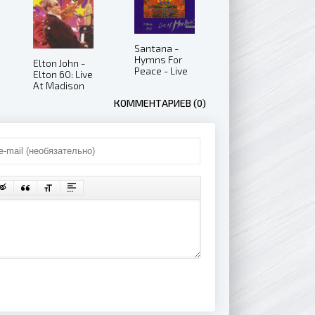
Santana -
Hymns For
Elton John -
Peace - Live
Elton 60: Live
At Montreux
At Madison
2004 (2008)
Square
КОММЕНТАРИЕВ (0)
Garden
(2007)