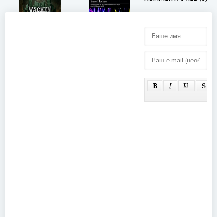
Benediction -
Steve
Live at
Hackett -
Wacken
Selling
Open Air
England by
(2025)
the Pound &
Spectral
Mornings:
Live at
Hammersmith
(2020)
Dimmu
Borgir - Live
at Wacken
Open Air
Bryan Adams
(2025)
- Live at BBC
Radio 2 in the
Park (2025)