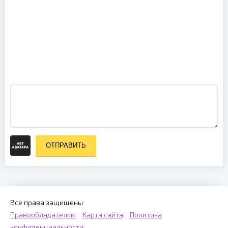
Roger
Waters -
This Is Not A
Drill Live
From Prague
The Movie
2023 (2025)
ОТПРАВИТЬ
Все права защищены
Правообладателям
Карта сайта
Политика
конфиденциальности