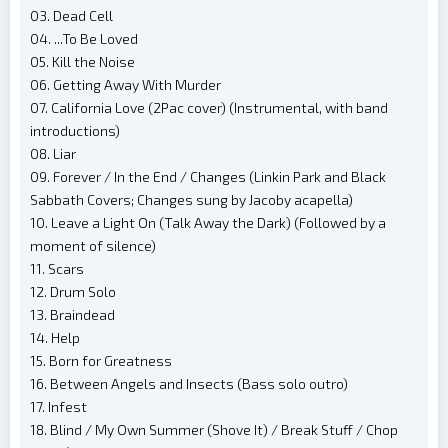
03. Dead Cell
04. ...To Be Loved
05. Kill the Noise
06. Getting Away With Murder
07. California Love (2Pac cover) (Instrumental, with band
introductions)
08. Liar
09. Forever / In the End / Changes (Linkin Park and Black
Sabbath Covers; Changes sung by Jacoby acapella)
10. Leave a Light On (Talk Away the Dark) (Followed by a
moment of silence)
11. Scars
12. Drum Solo
13. Braindead
14. Help
15. Born for Greatness
16. Between Angels and Insects (Bass solo outro)
17. Infest
18. Blind / My Own Summer (Shove It) / Break Stuff / Chop