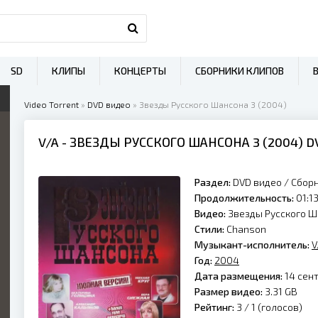
SD
КЛИПЫ
КОНЦЕРТЫ
СБОРНИКИ КЛИПОВ
Video Torrent
»
DVD видео
» Звезды Русского Шансона 3 (2004)
V/A
- ЗВЕЗДЫ РУССКОГО ШАНСОНА 3 (
2004
) 
Раздел:
DVD видео
/
Сбор
Продолжительность:
01:13
Видео:
Звезды Русского Ш
Стили:
Chanson
Музыкант-исполнитель:
V
Год:
2004
Дата размещения:
14 сент
Размер видео:
3.31 GB
Рейтинг:
3 /
1
(голосов)