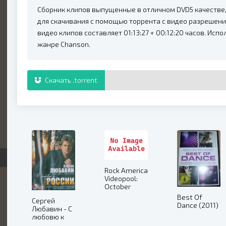
Сборник клипов выпущенные в отличном DVD5 качестве,
для скачивания с помощью торрента с видео разрешени
видео клипов составляет 01:13:27 + 00:12:20 часов. Исп
жанре Chanson.
Скачать .torrent
Rock America
Videopool:
October
2010 (2010)
Best Of
Сергей
Dance (2011)
Любавин - С
любовю к
России