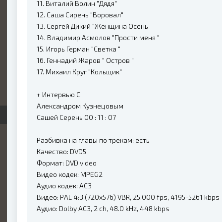
11. Виталий Волин "Дядя"
12. Саша Сирень "Воровал"
13. Сергей Дикий "Женщина Осень
14. Владимир Асмолов "Прости меня "
15. Игорь Герман "Светка "
16. Геннадий Жаров " Остров "
17. Михаил Круг "Кольщик"
+ Интервью С
Александром Кузнецовым
Сашей Серень 00 : 11 : 07
Разбивка на главы по трекам: есть
Качество: DVD5
Формат: DVD video
Видео кодек: MPEG2
Аудио кодек: AC3
Видео: PAL 4:3 (720x576) VBR, 25.000 fps, 4195-5261 kbps
Аудио: Dolby AC3, 2 ch, 48.0 kHz, 448 kbps