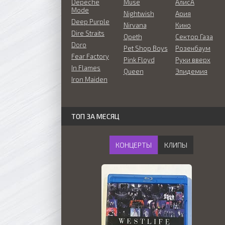
Depeche
Muse
АлисА
Mode
Nightwish
Ария
Deep Purple
Nirvana
Кино
Dire Straits
Opeth
Сектор Газа
Doro
Pet Shop Boys
Розенбаум
Fear Factory
Pink Floyd
Руки вверх
In Flames
Queen
Эпидемия
Iron Maiden
ТОП ЗА МЕСЯЦ
КОНЦЕРТЫ
КЛИПЫ