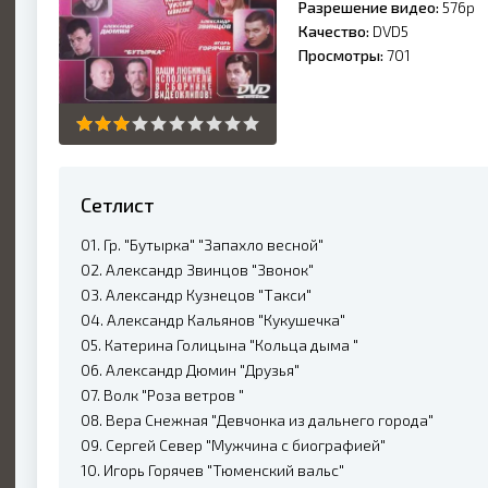
Разрешение видео:
576p
Качество:
DVD5
Просмотры:
701
Сетлист
01. Гр. "Бутырка" "Запахло весной"
02. Александр Звинцов "Звонок"
03. Александр Кузнецов "Такси"
04. Александр Кальянов "Кукушечка"
05. Катерина Голицына "Кольца дыма "
06. Александр Дюмин "Друзья"
07. Волк "Роза ветров "
08. Вера Снежная "Девчонка из дальнего города"
09. Сергей Север "Мужчина с биографией"
10. Игорь Горячев "Тюменский вальс"