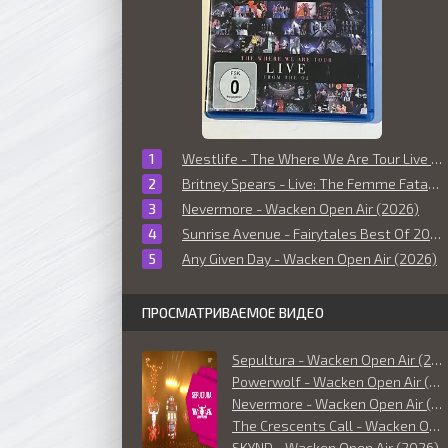
Westlife - The Where We Are Tour Live From The O2 (2010)
Britney Spears - Live: The Femme Fatale Tour (2011)
Nevermore - Wacken Open Air (2026)
Sunrise Avenue - Fairytales Best Of 2006-2014 (Live at O² World Hamburg) (2014)
Any Given Day - Wacken Open Air (2026)
ПРОСМАТРИВАЕМОЕ ВИДЕО
Sepultura - Wacken Open Air (2026)
Powerwolf - Wacken Open Air (2026)
Nevermore - Wacken Open Air (2026)
The Crescents Call - Wacken Open Air (2026)
SKYND - Wacken Open Air (2026)