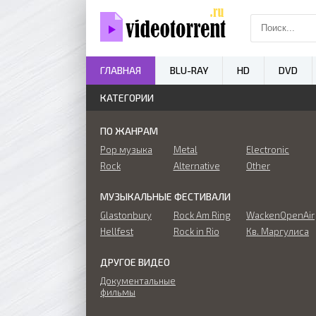
ГЛАВНАЯ
BLU-RAY
HD
DVD
КАТЕГОРИИ
ПО ЖАНРАМ
Pop музыка
Metal
Electronic
Rock
Alternative
Other
МУЗЫКАЛЬНЫЕ ФЕСТИВАЛИ
Glastonbury
Rock Am Ring
WackenOpenAir
Hellfest
Rock in Rio
Кв. Маргулиса
ДРУГОЕ ВИДЕО
Документальные
фильмы