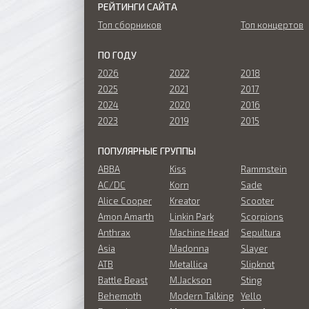
РЕЙТИНГИ САЙТА
Топ сборников
Топ концертов
ПО ГОДУ
2026
2022
2018
2025
2021
2017
2024
2020
2016
2023
2019
2015
ПОПУЛЯРНЫЕ ГРУППЫ
ABBA
Kiss
Rammstein
AC/DC
Korn
Sade
Alice Cooper
Kreator
Scooter
Amon Amarth
Linkin Park
Scorpions
Anthrax
Machine Head
Sepultura
Asia
Madonna
Slayer
ATB
Metallica
Slipknot
Battle Beast
M.Jackson
Sting
Behemoth
Modern Talking
Yello