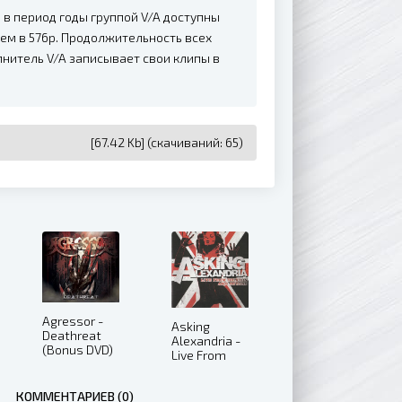
 в период годы группой V/A доступны
ем в 576p. Продолжительность всех
олнитель V/A записывает свои клипы в
[67.42 Kb] (cкачиваний: 65)
Agressor -
Asking
Deathreat
Alexandria -
(Bonus DVD)
Live From
(2006)
Brixton and
Beyond
КОММЕНТАРИЕВ (0)
(2014)