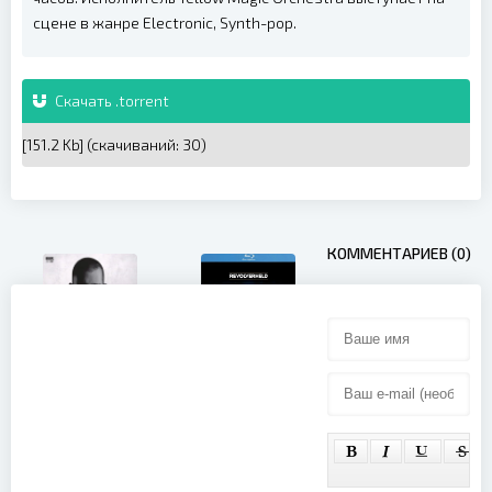
сцене в жанре Electronic, Synth-pop.
Скачать .torrent
[151.2 Kb] (cкачиваний: 30)
КОММЕНТАРИЕВ (0)
Revolverheld
Brennan
- MTV
Heart -
Unplugged in
Evolution of
drei Akten
Style (2014)
(2015)