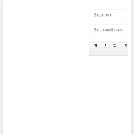
Dokken -
Paul Rodgers
Return to the
- Free Spirit
East Live
(2018)
2016 (2018)
Miley Cyrus -
Eskimo
Bangerz Tour
Callboy - The
(2015)
Scene: Live in
Cologne
(2018)