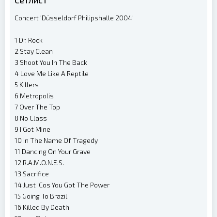
Сетлист
Concert 'Düsseldorf Philipshalle 2004'
1 Dr. Rock
2 Stay Clean
3 Shoot You In The Back
4 Love Me Like A Reptile
5 Killers
6 Metropolis
7 Over The Top
8 No Class
9 I Got Mine
10 In The Name Of Tragedy
11 Dancing On Your Grave
12 R.A.M.O.N.E.S.
13 Sacrifice
14 Just 'Cos You Got The Power
15 Going To Brazil
16 Killed By Death