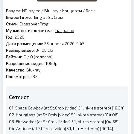
Раздел:
HD видео
/
Blu-ray
/
Концерты
/
Rock
Видео:
Fireworking at St. Croix
Стили:
Crossover Prog
Музыкант-исполнитель:
Gazpacho
Год:
2020
Дата размещения:
28 апреля 2026, 9:45
Размер видео:
34.08 GB
Рейтинг:
0 /
0
(голосов)
Разрешение видео:
1080p
Качество:
Blu-ray
Просмотры:
232
Сетлист
01. Space Cowboy (at St.Croix [video] 5.1, hi-res stereo) [19:34]
02. Hourglass (at St.Croix [video] 5.1, hi-res stereo) [04:06]
03. Fireworker (at St.Croix [video] 5.1, hi-res stereo) [04:38]
04. Antique (at St.Croix [video] 5.1, hi-res stereo) [06:14]