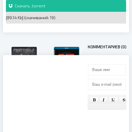
Скачать .torrent
[89.14 Kb] (cкачиваний: 19)
КОММЕНТАРИЕВ (0)
Neal Schon -
Powerwolf -
Journey
The
Through
Monumental
Time 2018
Mass: A
(2023)
Cinematic
Metal Event
(2022)