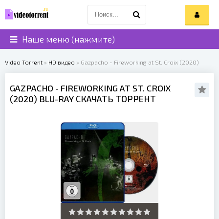
Наше меню (нажмите)
Video Torrent
»
HD видео
» Gazpacho - Fireworking at St. Croix (2020)
GAZPACHO
- FIREWORKING AT ST. CROIX
(
2020
) BLU-RAY СКАЧАТЬ ТОРРЕНТ