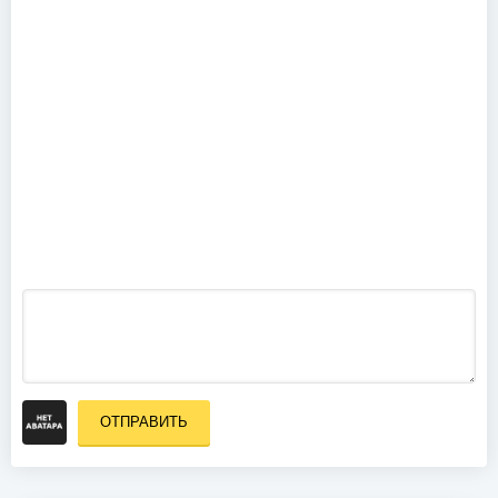
Hammerfall
- Wacken
Overkill - Live
Open Air
in
(2019)
Overhausen
(2018)
ОТПРАВИТЬ