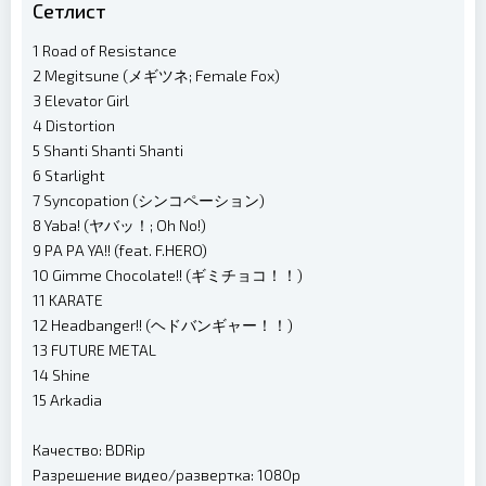
Сетлист
1 Road of Resistance
2 Megitsune (メギツネ; Female Fox)
3 Elevator Girl
4 Distortion
5 Shanti Shanti Shanti
6 Starlight
7 Syncopation (シンコペーション)
8 Yaba! (ヤバッ！; Oh No!)
9 PA PA YA!! (feat. F.HERO)
10 Gimme Chocolate!! (ギミチョコ！！)
11 KARATE
12 Headbanger!! (ヘドバンギャー！！)
13 FUTURE METAL
14 Shine
15 Arkadia
Качество: BDRip
Разрешение видео/развертка: 1080p