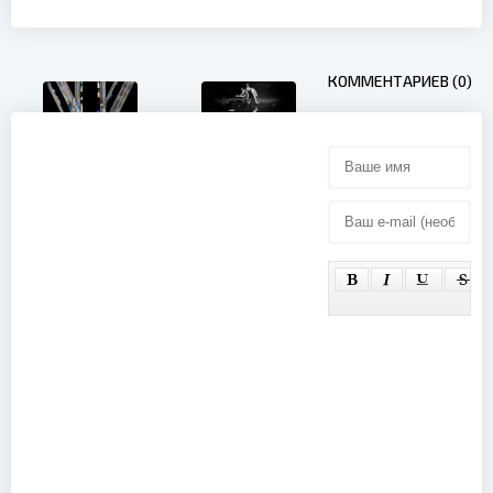
КОММЕНТАРИЕВ (0)
Depeche
Mode - M
(2025)
Babymetal -
Live At The
O2 Arena
(2025)
Heart -
Soundstage
Live (2011)