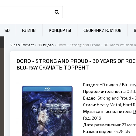
SD
КЛИПЫ
КОНЦЕРТЫ
СБОРНИКИ КЛИПОВ
Video Torrent
»
HD видео
» Doro - Strong and Proud - 30 Years of Rock an
DORO
- STRONG AND PROUD - 30 YEARS OF ROCK
BLU-RAY СКАЧАТЬ ТОРРЕНТ
Раздел:
HD видео
/
Blu-ra
Продолжительность:
03:3
Видео:
Strong and Proud - 3
Стили:
Heavy Metal, Hard R
Музыкант-исполнитель:
D
Год:
2016
Дата размещения:
27 март
Размер видео:
35.28 GB