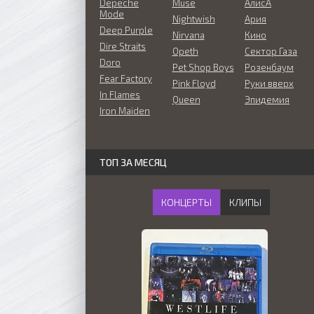
Depeche
Muse
АлисА
Mode
Nightwish
Ария
Deep Purple
Nirvana
Кино
Dire Straits
Opeth
Сектор Газа
Doro
Pet Shop Boys
Розенбаум
Fear Factory
Pink Floyd
Руки вверх
In Flames
Queen
Эпидемия
Iron Maiden
ТОП ЗА МЕСЯЦ
КОНЦЕРТЫ
КЛИПЫ