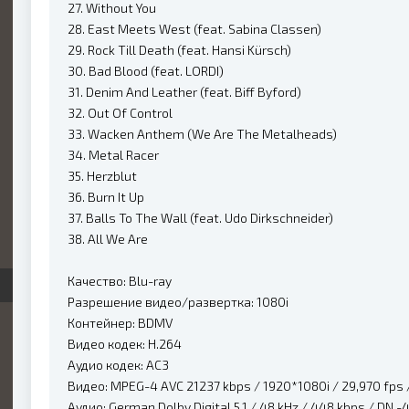
27. Without You
28. East Meets West (feat. Sabina Classen)
29. Rock Till Death (feat. Hansi Kürsch)
30. Bad Blood (feat. LORDI)
31. Denim And Leather (feat. Biff Byford)
32. Out Of Control
33. Wacken Anthem (We Are The Metalheads)
34. Metal Racer
35. Herzblut
36. Burn It Up
37. Balls To The Wall (feat. Udo Dirkschneider)
38. All We Are
Качество: Blu-ray
Разрешение видео/развертка: 1080i
Контейнер: BDMV
Видео кодек: H.264
Аудио кодек: AC3
Видео: MPEG-4 AVC 21237 kbps / 1920*1080i / 29,970 fps / 1
Аудио: German Dolby Digital 5.1 / 48 kHz / 448 kbps / DN -