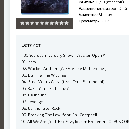
Рейтинг:
0 /
0
(голосов)
Разрешение видео:
1080i
Качество:
Blu-ray
Просмотры:
404
Сетлист
• 30 Years Anniversary Show - Wacken Open Air
01. Intro
02. Wacken Anthem (We Are The Metalheads)
03. Burning The Witches
04. East Meets West (feat. Chris Boltendahl)
05. Raise Your Fist In The Air
06. Hellbound
07. Revenge
08. Earthshaker Rock
09. Breaking The Law (feat. Phil Campbell)
10. All We Are (feat. Eric Fish, Joakim Brodén & CORVUS CO