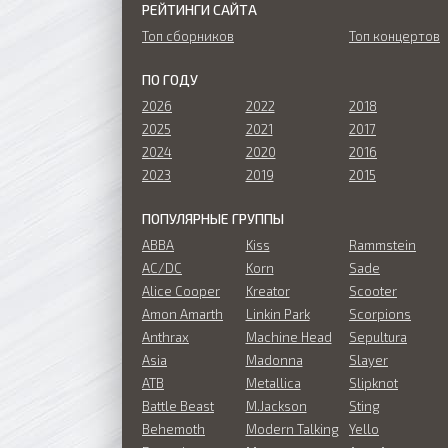
РЕЙТИНГИ САЙТА
Топ сборников
Топ концертов
ПО ГОДУ
2026
2022
2018
2025
2021
2017
2024
2020
2016
2023
2019
2015
ПОПУЛЯРНЫЕ ГРУППЫ
ABBA
Kiss
Rammstein
AC/DC
Korn
Sade
Alice Cooper
Kreator
Scooter
Amon Amarth
Linkin Park
Scorpions
Anthrax
Machine Head
Sepultura
Asia
Madonna
Slayer
ATB
Metallica
Slipknot
Battle Beast
M.Jackson
Sting
Behemoth
Modern Talking
Yello