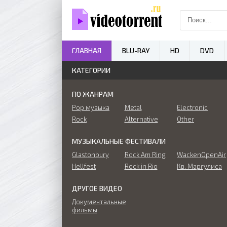
ГЛАВНАЯ
BLU-RAY
HD
DVD
КАТЕГОРИИ
ПО ЖАНРАМ
Pop музыка
Metal
Electronic
Rock
Alternative
Other
МУЗЫКАЛЬНЫЕ ФЕСТИВАЛИ
Glastonbury
Rock Am Ring
WackenOpenAir
Hellfest
Rock in Rio
Кв. Маргулиса
ДРУГОЕ ВИДЕО
Документальные
фильмы