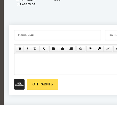
Sextourcism
30 Years of
In Z7 (2019)
Rock and
Metal (Disc
2) (2016)
ОТПРАВИТЬ