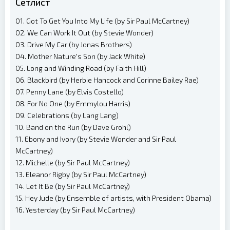
Сетлист
01. Got To Get You Into My Life (by Sir Paul McCartney)
02. We Can Work It Out (by Stevie Wonder)
03. Drive My Car (by Jonas Brothers)
04. Mother Nature's Son (by Jack White)
05. Long and Winding Road (by Faith Hill)
06. Blackbird (by Herbie Hancock and Corinne Bailey Rae)
07. Penny Lane (by Elvis Costello)
08. For No One (by Emmylou Harris)
09. Celebrations (by Lang Lang)
10. Band on the Run (by Dave Grohl)
11. Ebony and Ivory (by Stevie Wonder and Sir Paul
McCartney)
12. Michelle (by Sir Paul McCartney)
13. Eleanor Rigby (by Sir Paul McCartney)
14. Let It Be (by Sir Paul McCartney)
15. Hey Jude (by Ensemble of artists, with President Obama)
16. Yesterday (by Sir Paul McCartney)