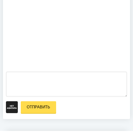
Eisbrecher -
Zwischen
uns (2014)
Slipknot -
Live at
Roskilde
(2009)
ОТПРАВИТЬ