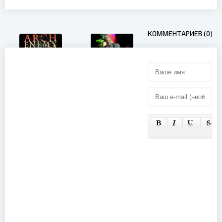
КОММЕНТАРИЕВ (0)
Coldplay -
Live at T in
the Park
(2011)
Arch Enemy -
War Eternal
Tour: Tokyo
Sacrifice
(2016)
Die Toten
Hosen - Alles
ohne Strom
(2019)